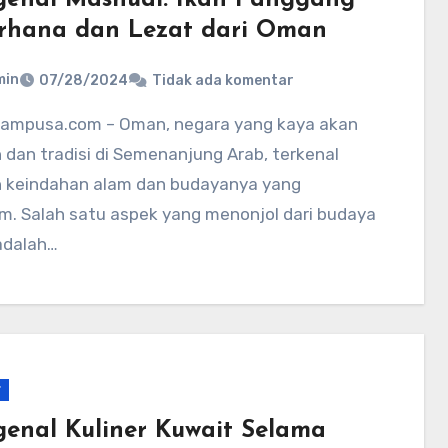
rhana dan Lezat dari Oman
min
07/28/2024
Tidak ada komentar
 dan tradisi di Semenanjung Arab, terkenal
 keindahan alam dan budayanya yang
m. Salah satu aspek yang menonjol dari budaya
dalah…
r
enal Kuliner Kuwait Selama