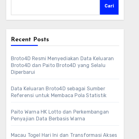
Cari
Recent Posts
Broto4D Resmi Menyediakan Data Keluaran
Broto4D dan Paito Broto4D yang Selalu
Diperbarui
Data Keluaran Broto4D sebagai Sumber
Referensi untuk Membaca Pola Statistik
Paito Warna HK Lotto dan Perkembangan
Penyajian Data Berbasis Warna
Macau Togel Hari Ini dan Transformasi Akses