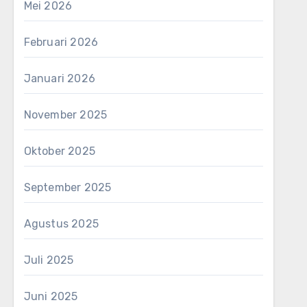
Mei 2026
Februari 2026
Januari 2026
November 2025
Oktober 2025
September 2025
Agustus 2025
Juli 2025
Juni 2025