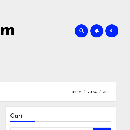
om
Home
2024
Juli
Cari