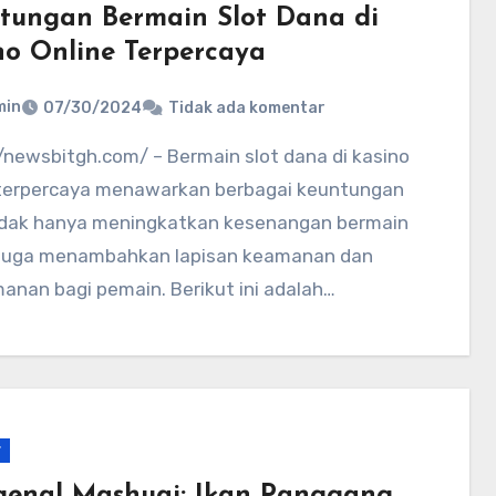
tungan Bermain Slot Dana di
no Online Terpercaya
min
07/30/2024
Tidak ada komentar
 terpercaya menawarkan berbagai keuntungan
idak hanya meningkatkan kesenangan bermain
 juga menambahkan lapisan keamanan dan
anan bagi pemain. Berikut ini adalah…
r
enal Mashuai: Ikan Panggang