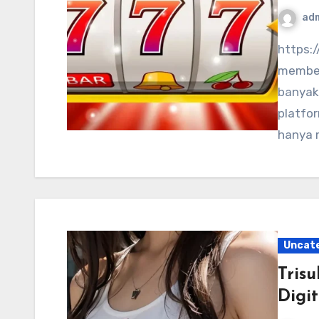
ad
https://www.protechautosalesinc.com/ – Bonus new
member
banyak
platfor
hanya 
Uncat
Trisu
Digi