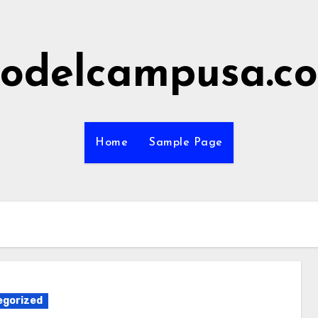
odelcampusa.c
Home
Sample Page
egorized