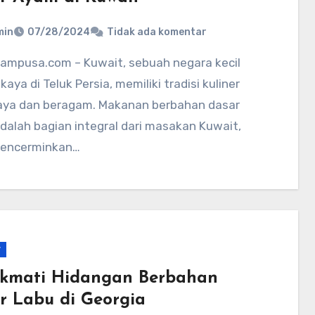
min
07/28/2024
Tidak ada komentar
aya di Teluk Persia, memiliki tradisi kuliner
aya dan beragam. Makanan berbahan dasar
alah bagian integral dari masakan Kuwait,
encerminkan…
r
kmati Hidangan Berbahan
r Labu di Georgia