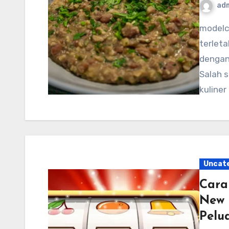
ad
modelcampusa.com – Georgia, sebuah negara yang
terleta
dengan 
Salah 
kuliner
Uncat
Cara
New 
Pelu