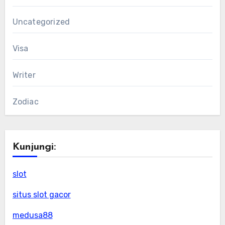
Uncategorized
Visa
Writer
Zodiac
Kunjungi:
slot
situs slot gacor
medusa88