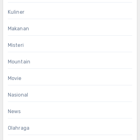
Kuliner
Makanan
Misteri
Mountain
Movie
Nasional
News
Olahraga