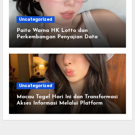
Uncategorized
Paito Warna HK Lotto dan
Perkembangan Penyajian Data
Berbasis Warna
Uncategorized
Macau Togel Hari Ini dan Transformasi
Akses Informasi Melalui Platform
Digital Modern