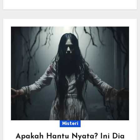
Misteri
Apakah Hantu Nyata? Ini Dia