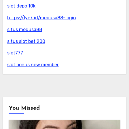
slot depo 10k
https://lynk.id/medusa88-login
situs medusa88
situs slot bet 200
slot777
slot bonus new member
You Missed