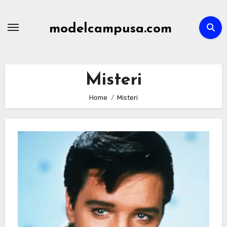
Skip
to
modelcampusa.com
content
Misteri
Home
Misteri