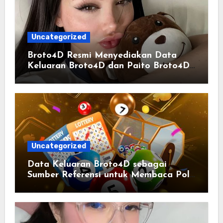
Uncategorized
Broto4D Resmi Menyediakan Data
Keluaran Broto4D dan Paito Broto4D
yang Selalu Diperbarui
Uncategorized
Data Keluaran Broto4D sebagai
Sumber Referensi untuk Membaca Pola
Statistik