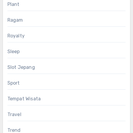
Plant
Ragam
Royalty
Sleep
Slot Jepang
Sport
Tempat Wisata
Travel
Trend