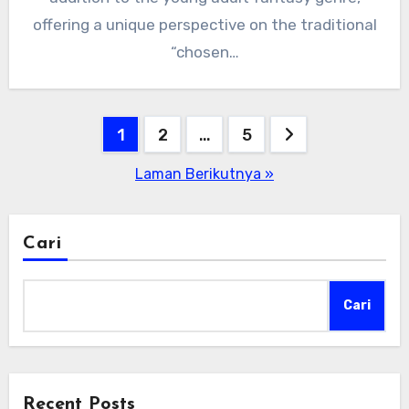
offering a unique perspective on the traditional
“chosen…
Paginasi
1
2
…
5
pos
Laman Berikutnya »
Cari
Cari
Recent Posts