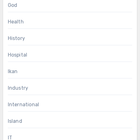
God
Health
History
Hospital
Ikan
Industry
International
Island
IT