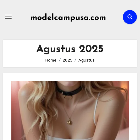
Skip
to
modelcampusa.com
content
Agustus 2025
Home
2025
Agustus