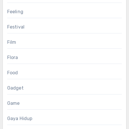
Feeling
Festival
Film
Flora
Food
Gadget
Game
Gaya Hidup