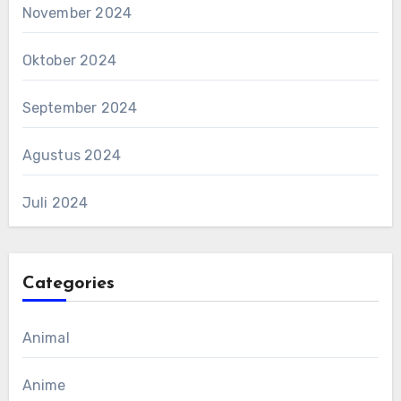
November 2024
Oktober 2024
September 2024
Agustus 2024
Juli 2024
Categories
Animal
Anime