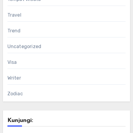
Travel
Trend
Uncategorized
Visa
Writer
Zodiac
Kunjungi: