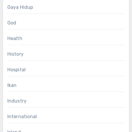
Gaya Hidup
God
Health
History
Hospital
Ikan
Industry
International