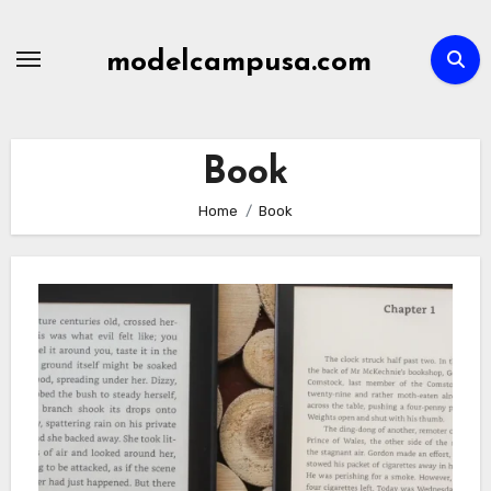
Skip
to
modelcampusa.com
content
Book
Home
Book