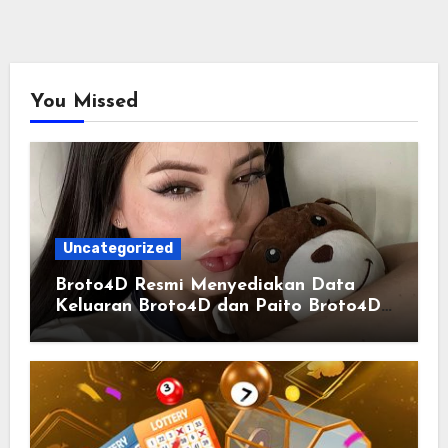
You Missed
Uncategorized
Broto4D Resmi Menyediakan Data
Keluaran Broto4D dan Paito Broto4D
yang Selalu Diperbarui