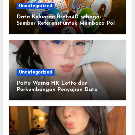
Uncategorized
Data Keluaran Broto4D sebagai
Sumber Referensi untuk Membaca Pola
Statistik
Uncategorized
Paito Warna HK Lotto dan
Perkembangan Penyajian Data
Berbasis Warna