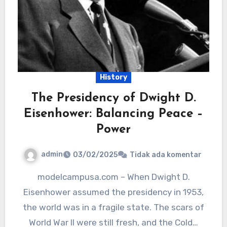
History
The Presidency of Dwight D.
Eisenhower: Balancing Peace –
Power
admin
03/02/2025
Tidak ada komentar
modelcampusa.com – When Dwight D.
Eisenhower assumed the presidency in 1953,
the world was in a fragile state. The scars of
World War II were still fresh, and the Cold…