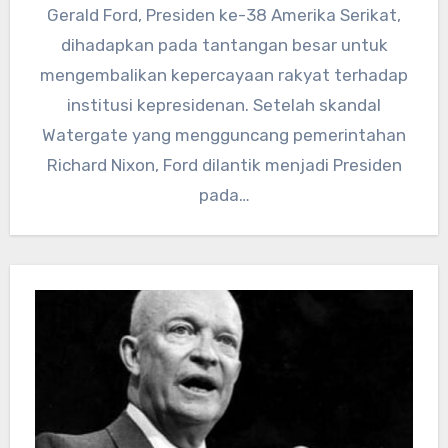
Gerald Ford, Presiden ke-38 Amerika Serikat,
dihadapkan pada tantangan besar untuk
mengembalikan kepercayaan rakyat terhadap
institusi kepresidenan. Setelah skandal
Watergate yang mengguncang pemerintahan
Richard Nixon, Ford dilantik menjadi Presiden
pada…