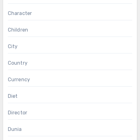
Character
Children
City
Country
Currency
Diet
Director
Dunia