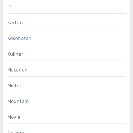
IT
Kartun
Kesehatan
Kuliner
Makanan
Misteri
Mountain
Movie
Nasional