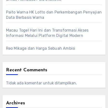
Paito Warna HK Lotto dan Perkembangan Penyajian
Data Berbasis Warna
Macau Togel Hari Ini dan Transformasi Akses
Informasi Melalui Platform Digital Modern
Reo Mikage dan Harga Sebuah Ambisi
Recent Comments
Tidak ada komentar untuk ditampilkan.
Archives