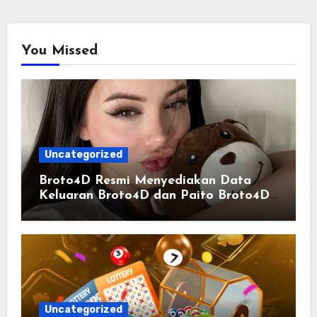
You Missed
Uncategorized
Broto4D Resmi Menyediakan Data
Keluaran Broto4D dan Paito Broto4D
yang Selalu Diperbarui
Uncategorized