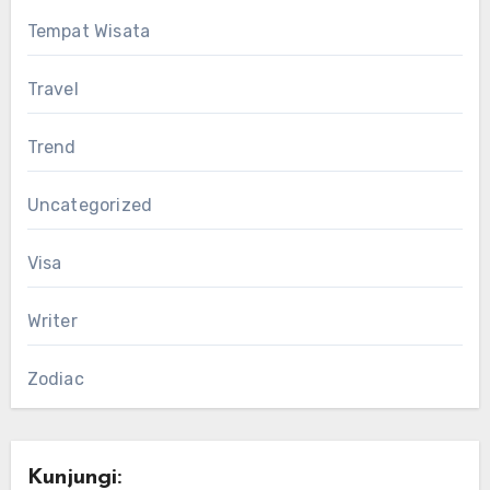
Tempat Wisata
Travel
Trend
Uncategorized
Visa
Writer
Zodiac
Kunjungi: