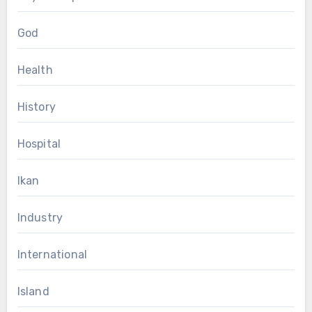
God
Health
History
Hospital
Ikan
Industry
International
Island