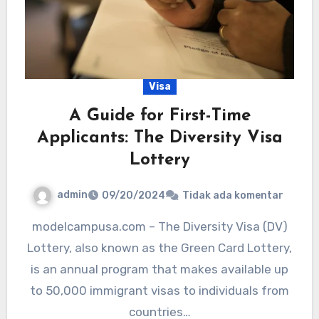
Visa
A Guide for First-Time
Applicants: The Diversity Visa
Lottery
admin
09/20/2024
Tidak ada komentar
modelcampusa.com – The Diversity Visa (DV)
Lottery, also known as the Green Card Lottery,
is an annual program that makes available up
to 50,000 immigrant visas to individuals from
countries…