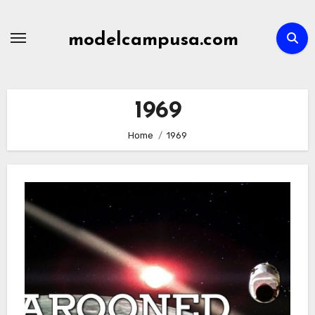
Skip
to
modelcampusa.com
content
1969
Home
1969