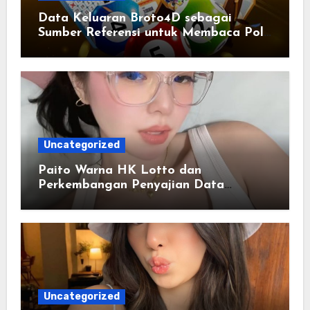
Data Keluaran Broto4D sebagai
Sumber Referensi untuk Membaca Pola
Statistik
Uncategorized
Paito Warna HK Lotto dan
Perkembangan Penyajian Data
Berbasis Warna
Uncategorized