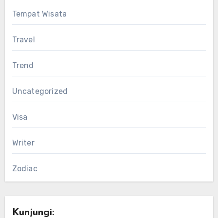
Tempat Wisata
Travel
Trend
Uncategorized
Visa
Writer
Zodiac
Kunjungi: