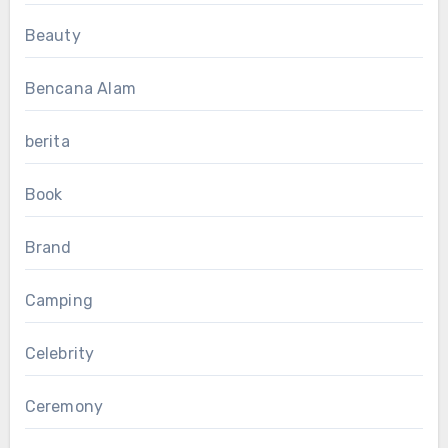
Beauty
Bencana Alam
berita
Book
Brand
Camping
Celebrity
Ceremony