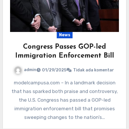
News
Congress Passes GOP-led
Immigration Enforcement Bill
admin
01/29/2025
Tidak ada komentar
modelcampusa.com – In a landmark decision
that has sparked both praise and controversy,
the U.S. Congress has passed a GOP-led
immigration enforcement bill that promises
sweeping changes to the nation’s…