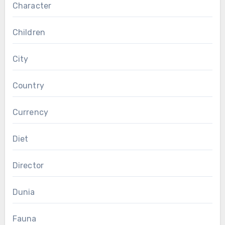
Character
Children
City
Country
Currency
Diet
Director
Dunia
Fauna