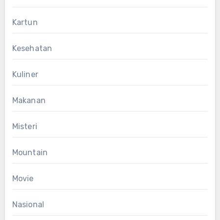
Kartun
Kesehatan
Kuliner
Makanan
Misteri
Mountain
Movie
Nasional