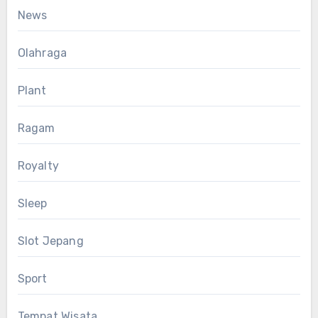
News
Olahraga
Plant
Ragam
Royalty
Sleep
Slot Jepang
Sport
Tempat Wisata