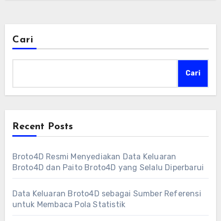
Cari
Cari
Recent Posts
Broto4D Resmi Menyediakan Data Keluaran
Broto4D dan Paito Broto4D yang Selalu Diperbarui
Data Keluaran Broto4D sebagai Sumber Referensi
untuk Membaca Pola Statistik