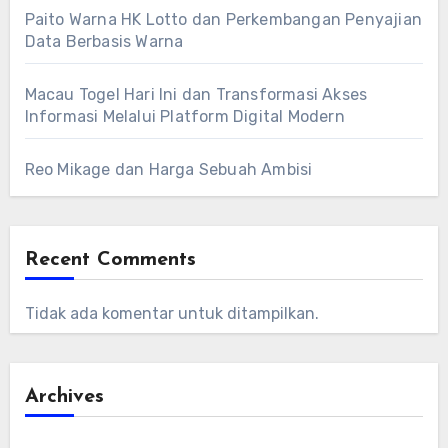
Paito Warna HK Lotto dan Perkembangan Penyajian
Data Berbasis Warna
Macau Togel Hari Ini dan Transformasi Akses
Informasi Melalui Platform Digital Modern
Reo Mikage dan Harga Sebuah Ambisi
Recent Comments
Tidak ada komentar untuk ditampilkan.
Archives