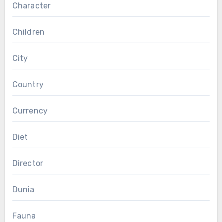
Character
Children
City
Country
Currency
Diet
Director
Dunia
Fauna