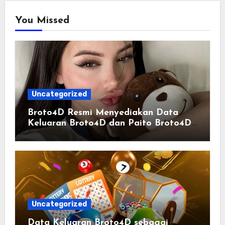
You Missed
Uncategorized
Broto4D Resmi Menyediakan Data
Keluaran Broto4D dan Paito Broto4D
yang Selalu Diperbarui
Uncategorized
Data Keluaran Broto4D sebagai