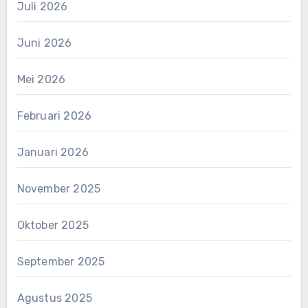
Juli 2026
Juni 2026
Mei 2026
Februari 2026
Januari 2026
November 2025
Oktober 2025
September 2025
Agustus 2025