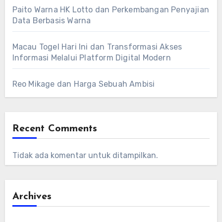
Paito Warna HK Lotto dan Perkembangan Penyajian
Data Berbasis Warna
Macau Togel Hari Ini dan Transformasi Akses
Informasi Melalui Platform Digital Modern
Reo Mikage dan Harga Sebuah Ambisi
Recent Comments
Tidak ada komentar untuk ditampilkan.
Archives