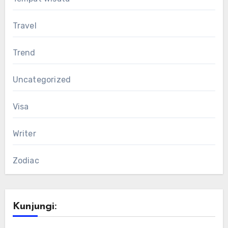
Travel
Trend
Uncategorized
Visa
Writer
Zodiac
Kunjungi: