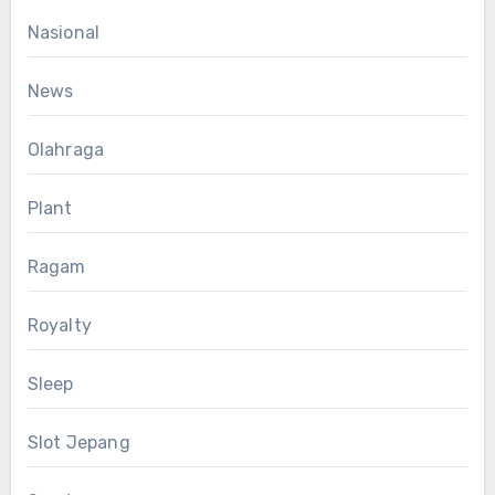
Nasional
News
Olahraga
Plant
Ragam
Royalty
Sleep
Slot Jepang