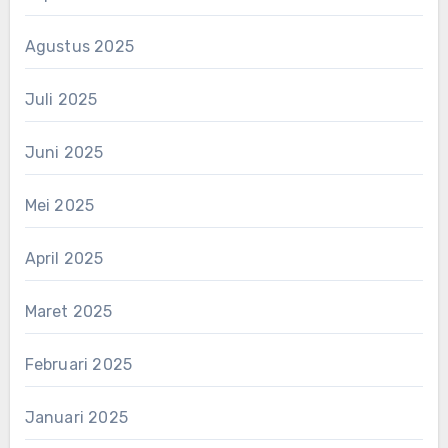
Agustus 2025
Juli 2025
Juni 2025
Mei 2025
April 2025
Maret 2025
Februari 2025
Januari 2025