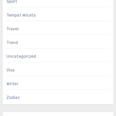
Sport
Tempat Wisata
Travel
Trend
Uncategorized
Visa
Writer
Zodiac