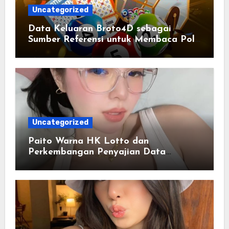
Uncategorized
Data Keluaran Broto4D sebagai
Sumber Referensi untuk Membaca Pola
Statistik
Uncategorized
Paito Warna HK Lotto dan
Perkembangan Penyajian Data
Berbasis Warna