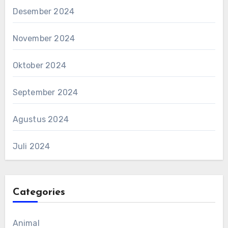
Desember 2024
November 2024
Oktober 2024
September 2024
Agustus 2024
Juli 2024
Categories
Animal