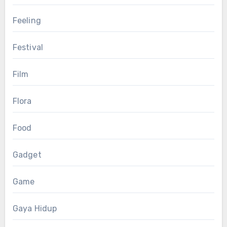
Feeling
Festival
Film
Flora
Food
Gadget
Game
Gaya Hidup