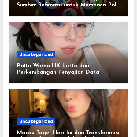
Sumber Referensi untuk Membaca Pola
Statistik
Uncategorized
Paito Warna HK Lotto dan
Perkembangan Penyajian Data
Berbasis Warna
Uncategorized
Macau Togel Hari Ini dan Transformasi