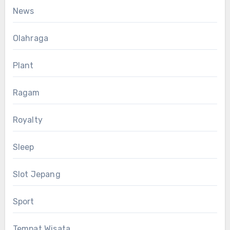
News
Olahraga
Plant
Ragam
Royalty
Sleep
Slot Jepang
Sport
Tempat Wisata