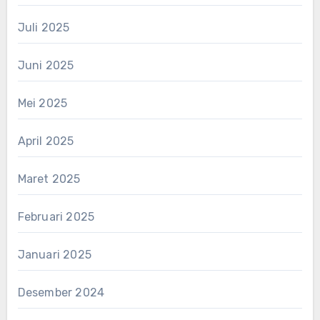
Juli 2025
Juni 2025
Mei 2025
April 2025
Maret 2025
Februari 2025
Januari 2025
Desember 2024