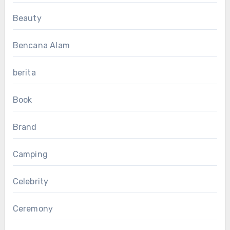
Beauty
Bencana Alam
berita
Book
Brand
Camping
Celebrity
Ceremony