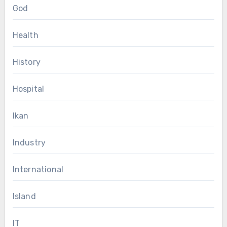
God
Health
History
Hospital
Ikan
Industry
International
Island
IT