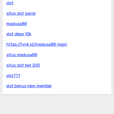
slot
situs slot gacor
medusa88
slot depo 10k
https://lynk.id/medusa88-login
situs medusa88
situs slot bet 200
slot777
slot bonus new member