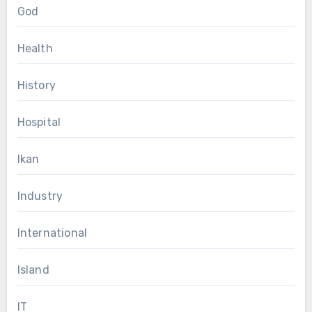
God
Health
History
Hospital
Ikan
Industry
International
Island
IT