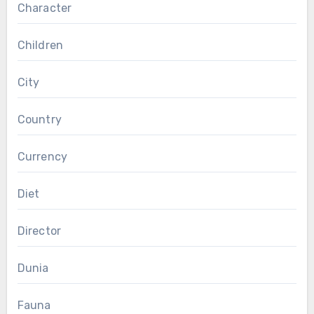
Character
Children
City
Country
Currency
Diet
Director
Dunia
Fauna