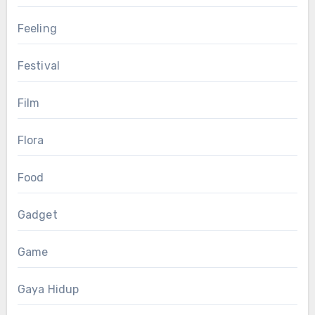
Feeling
Festival
Film
Flora
Food
Gadget
Game
Gaya Hidup