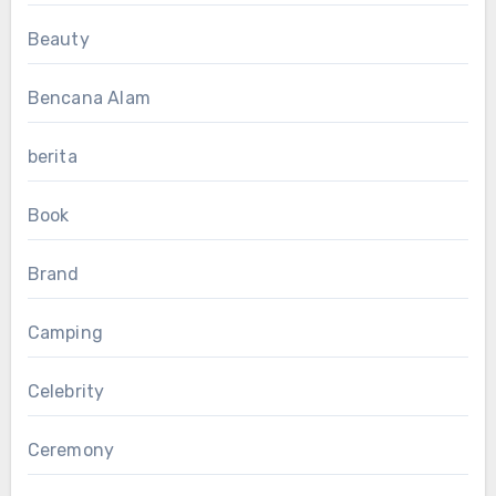
Beauty
Bencana Alam
berita
Book
Brand
Camping
Celebrity
Ceremony