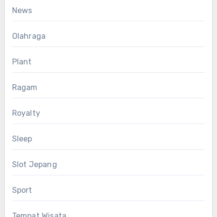
News
Olahraga
Plant
Ragam
Royalty
Sleep
Slot Jepang
Sport
Tempat Wisata