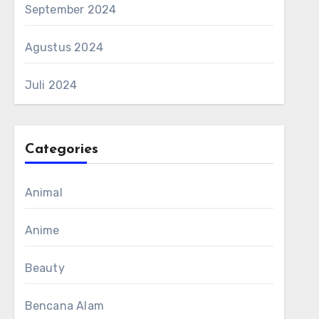
September 2024
Agustus 2024
Juli 2024
Categories
Animal
Anime
Beauty
Bencana Alam