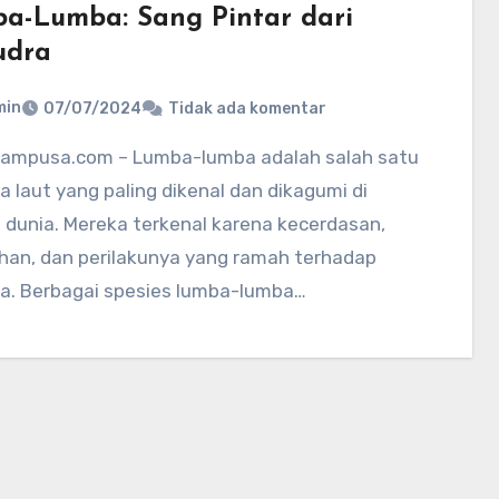
a-Lumba: Sang Pintar dari
udra
min
07/07/2024
Tidak ada komentar
 laut yang paling dikenal dan dikagumi di
 dunia. Mereka terkenal karena kecerdasan,
ahan, dan perilakunya yang ramah terhadap
a. Berbagai spesies lumba-lumba…