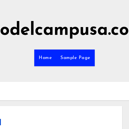
odelcampusa.c
Home
Sample Page