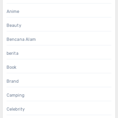
Anime
Beauty
Bencana Alam
berita
Book
Brand
Camping
Celebrity