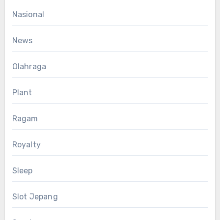
Nasional
News
Olahraga
Plant
Ragam
Royalty
Sleep
Slot Jepang