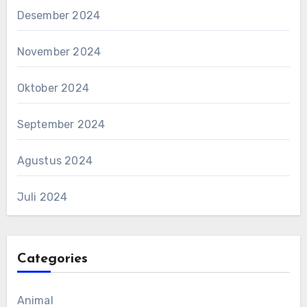
Desember 2024
November 2024
Oktober 2024
September 2024
Agustus 2024
Juli 2024
Categories
Animal