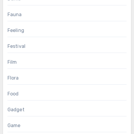
Fauna
Feeling
Festival
Film
Flora
Food
Gadget
Game