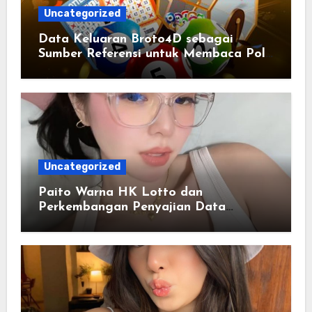
Uncategorized
Data Keluaran Broto4D sebagai
Sumber Referensi untuk Membaca Pola
Statistik
Uncategorized
Paito Warna HK Lotto dan
Perkembangan Penyajian Data
Berbasis Warna