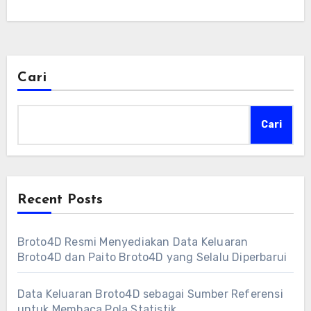
Cari
Cari
Recent Posts
Broto4D Resmi Menyediakan Data Keluaran
Broto4D dan Paito Broto4D yang Selalu Diperbarui
Data Keluaran Broto4D sebagai Sumber Referensi
untuk Membaca Pola Statistik