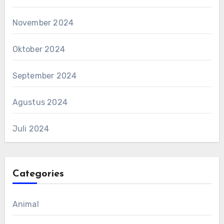
November 2024
Oktober 2024
September 2024
Agustus 2024
Juli 2024
Categories
Animal