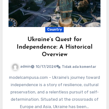
Country
Ukraine’s Quest for
Independence: A Historical
Overview
admin
10/17/2024
Tidak ada komentar
modelcampusa.com – Ukraine’s journey toward
independence is a story of resilience, cultural
preservation, and a relentless pursuit of self-
determination. Situated at the crossroads of
Europe and Asia, Ukraine has been…