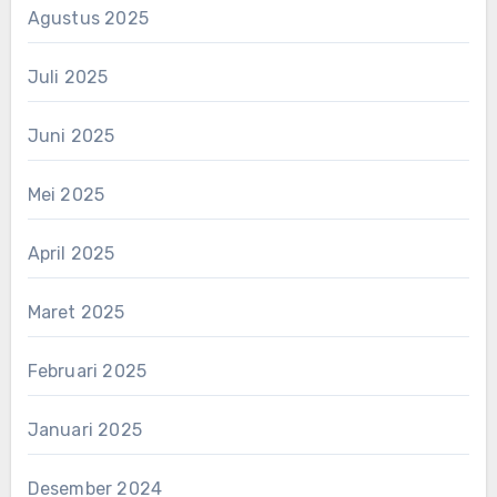
Agustus 2025
Juli 2025
Juni 2025
Mei 2025
April 2025
Maret 2025
Februari 2025
Januari 2025
Desember 2024