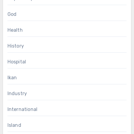
God
Health
History
Hospital
Ikan
Industry
International
Island