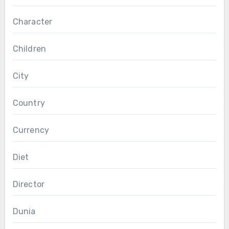
Character
Children
City
Country
Currency
Diet
Director
Dunia