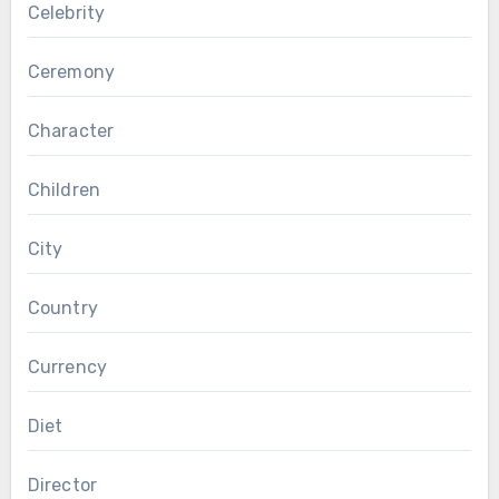
Celebrity
Ceremony
Character
Children
City
Country
Currency
Diet
Director