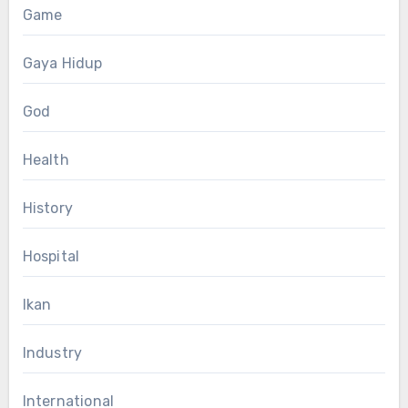
Game
Gaya Hidup
God
Health
History
Hospital
Ikan
Industry
International