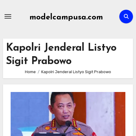
Skip
to
modelcampusa.com
content
Kapolri Jenderal Listyo
Sigit Prabowo
Home
Kapolri Jenderal Listyo Sigit Prabowo