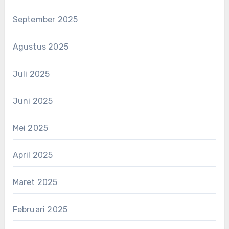
September 2025
Agustus 2025
Juli 2025
Juni 2025
Mei 2025
April 2025
Maret 2025
Februari 2025