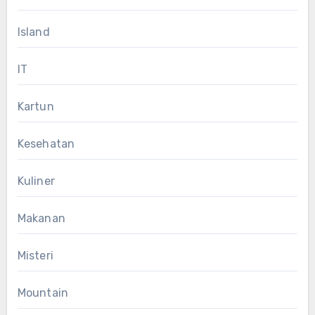
Island
IT
Kartun
Kesehatan
Kuliner
Makanan
Misteri
Mountain