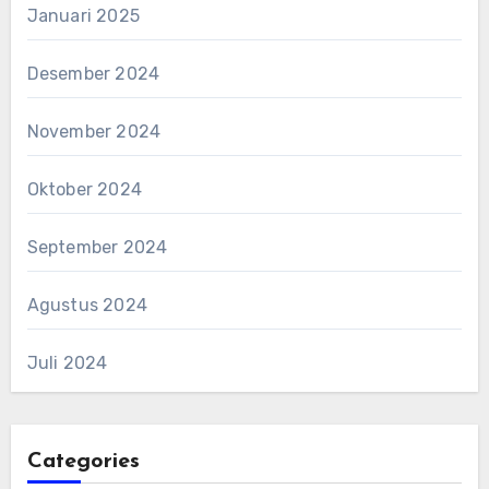
Januari 2025
Desember 2024
November 2024
Oktober 2024
September 2024
Agustus 2024
Juli 2024
Categories