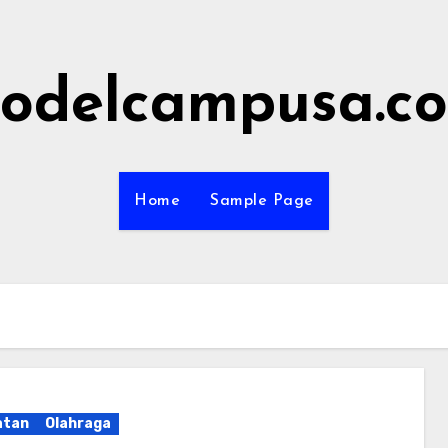
odelcampusa.c
Home
Sample Page
atan
Olahraga