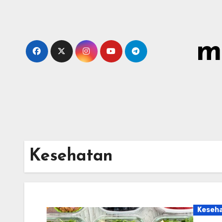
Skip
to
content
m
Kesehatan
Keseh