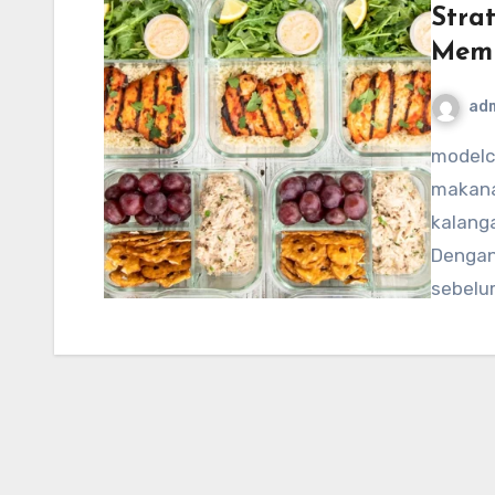
Stra
Memu
ad
modelcampusa.com – Meal prep, atau persiapan
makana
kalang
Dengan
sebelu