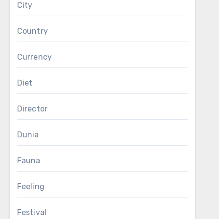
City
Country
Currency
Diet
Director
Dunia
Fauna
Feeling
Festival