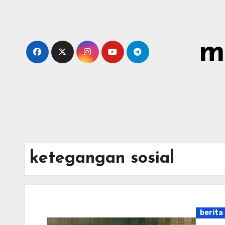
Skip
to
content
m
ketegangan sosial
berita