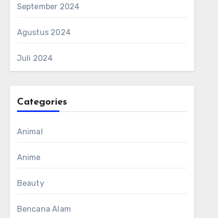
September 2024
Agustus 2024
Juli 2024
Categories
Animal
Anime
Beauty
Bencana Alam