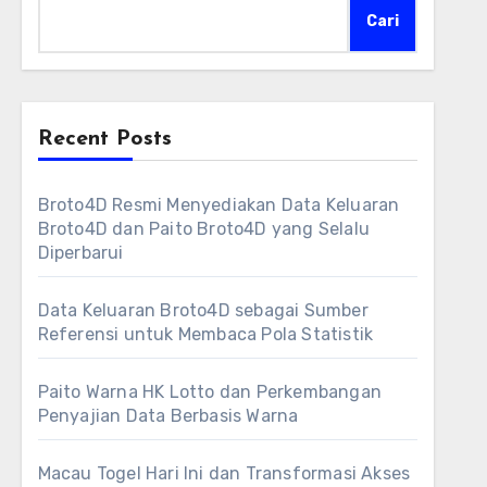
Cari
Recent Posts
Broto4D Resmi Menyediakan Data Keluaran
Broto4D dan Paito Broto4D yang Selalu
Diperbarui
Data Keluaran Broto4D sebagai Sumber
Referensi untuk Membaca Pola Statistik
Paito Warna HK Lotto dan Perkembangan
Penyajian Data Berbasis Warna
Macau Togel Hari Ini dan Transformasi Akses