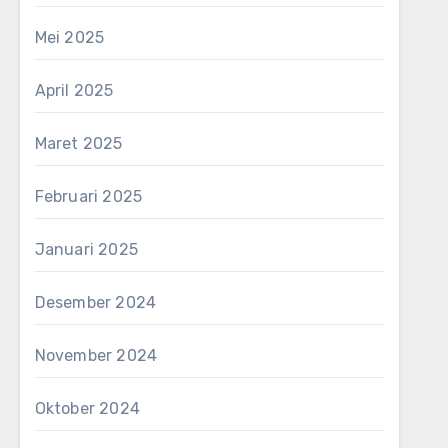
Mei 2025
April 2025
Maret 2025
Februari 2025
Januari 2025
Desember 2024
November 2024
Oktober 2024