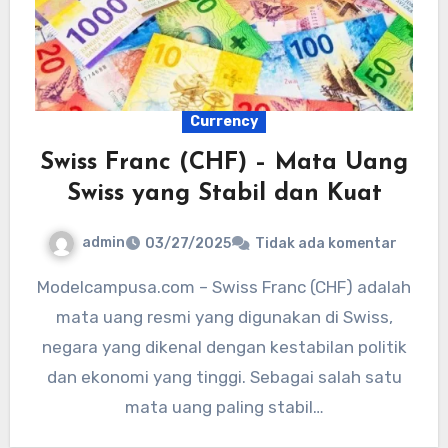
Currency
Swiss Franc (CHF) – Mata Uang
Swiss yang Stabil dan Kuat
admin
03/27/2025
Tidak ada komentar
Modelcampusa.com – Swiss Franc (CHF) adalah
mata uang resmi yang digunakan di Swiss,
negara yang dikenal dengan kestabilan politik
dan ekonomi yang tinggi. Sebagai salah satu
mata uang paling stabil…