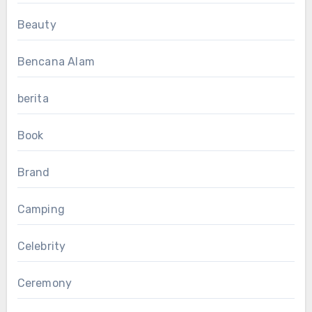
Beauty
Bencana Alam
berita
Book
Brand
Camping
Celebrity
Ceremony