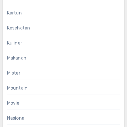
Kartun
Kesehatan
Kuliner
Makanan
Misteri
Mountain
Movie
Nasional