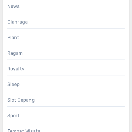
News
Olahraga
Plant
Ragam
Royalty
Sleep
Slot Jepang
Sport
Tempat Wisata