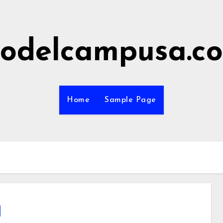
odelcampusa.c
Home
Sample Page