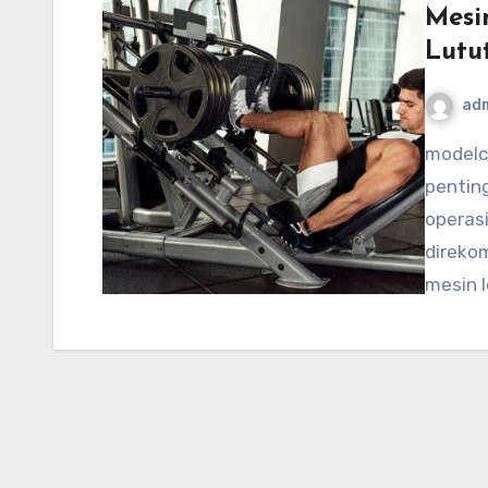
Mesi
Lutu
ad
modelcampusa.com – Rehabilitasi lutut adalah bagian
penting
operasi
direkom
mesin 