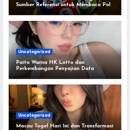
Sumber Referensi untuk Membaca Pola
Statistik
Uncategorized
Paito Warna HK Lotto dan
Perkembangan Penyajian Data
Berbasis Warna
Uncategorized
Macau Togel Hari Ini dan Transformasi