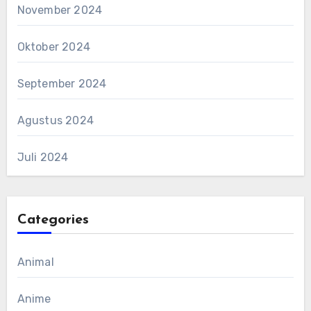
November 2024
Oktober 2024
September 2024
Agustus 2024
Juli 2024
Categories
Animal
Anime