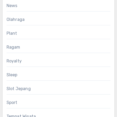
News
Olahraga
Plant
Ragam
Royalty
Sleep
Slot Jepang
Sport
Tempat Wisata