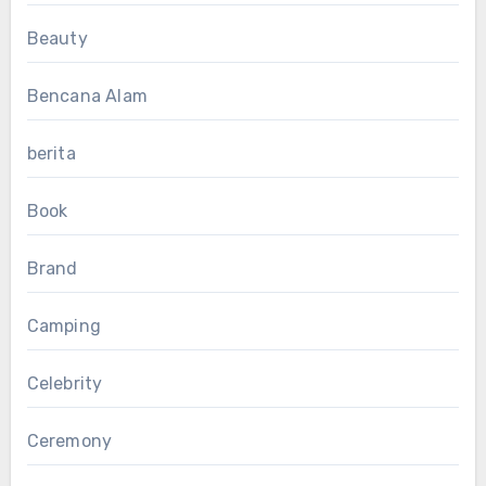
Beauty
Bencana Alam
berita
Book
Brand
Camping
Celebrity
Ceremony