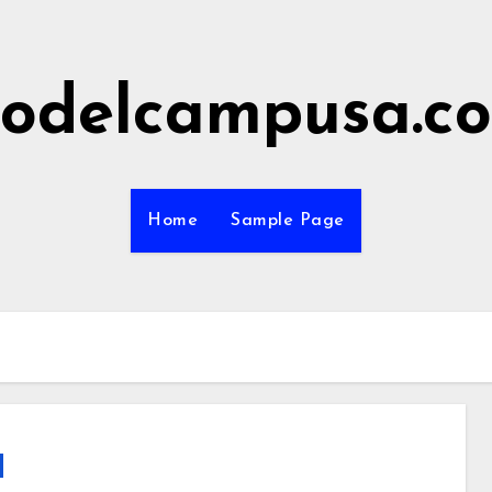
odelcampusa.c
Home
Sample Page