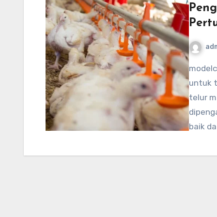
Peng
Pert
ad
modelcampusa.com – Pertumbuhan unggas, baik
untuk t
telur 
dipenga
baik d