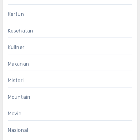
Kartun
Kesehatan
Kuliner
Makanan
Misteri
Mountain
Movie
Nasional