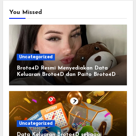
You Missed
Uncategorized
Broto4D Resmi Menyediakan Data
Keluaran Broto4D dan Paito Broto4D
yang Selalu Diperbarui
Uncategorized
Data Keluaran Broto4D sebagai