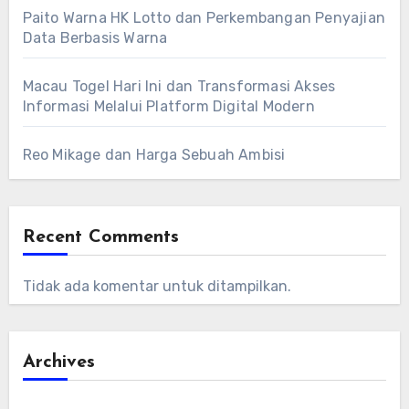
Paito Warna HK Lotto dan Perkembangan Penyajian
Data Berbasis Warna
Macau Togel Hari Ini dan Transformasi Akses
Informasi Melalui Platform Digital Modern
Reo Mikage dan Harga Sebuah Ambisi
Recent Comments
Tidak ada komentar untuk ditampilkan.
Archives