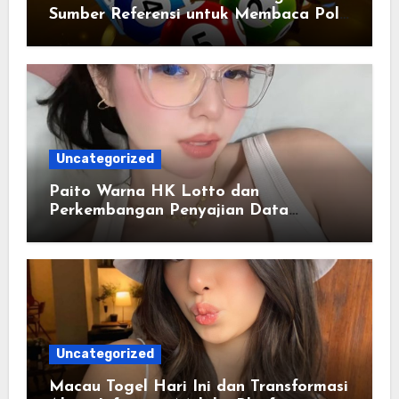
Sumber Referensi untuk Membaca Pola
Statistik
Uncategorized
Paito Warna HK Lotto dan
Perkembangan Penyajian Data
Berbasis Warna
Uncategorized
Macau Togel Hari Ini dan Transformasi