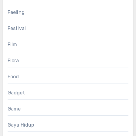
Feeling
Festival
Film
Flora
Food
Gadget
Game
Gaya Hidup