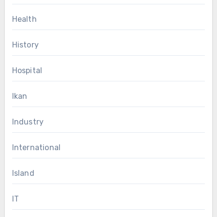
Health
History
Hospital
Ikan
Industry
International
Island
IT