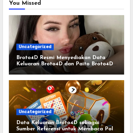
You Missed
Uncategorized
Broto4D Resmi Menyediakan Data
Keluaran Broto4D dan Paito Broto4D
yang Selalu Diperbarui
Uncategorized
Data Keluaran Broto4D sebagai
Sumber Referensi untuk Membaca Pola