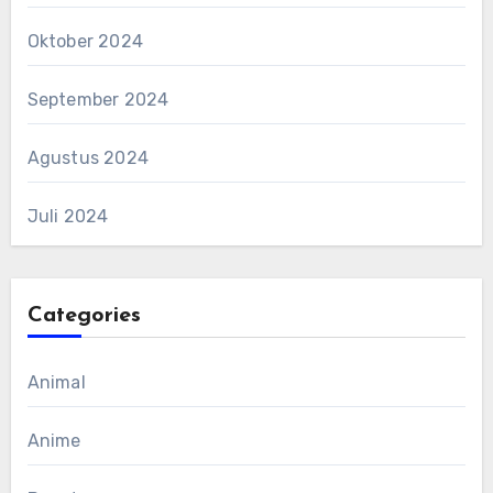
Oktober 2024
September 2024
Agustus 2024
Juli 2024
Categories
Animal
Anime