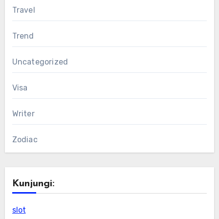
Travel
Trend
Uncategorized
Visa
Writer
Zodiac
Kunjungi:
slot