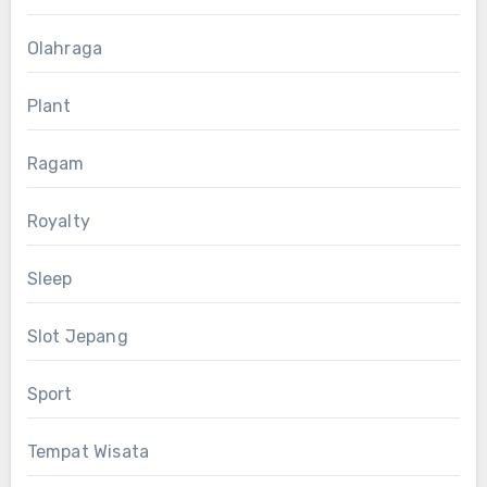
Olahraga
Plant
Ragam
Royalty
Sleep
Slot Jepang
Sport
Tempat Wisata