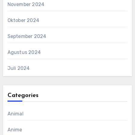
November 2024
Oktober 2024
September 2024
Agustus 2024
Juli 2024
Categories
Animal
Anime