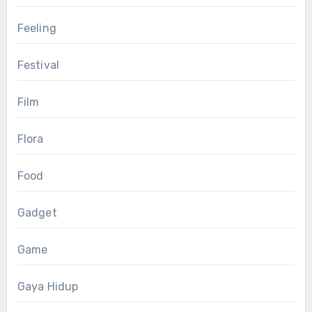
Feeling
Festival
Film
Flora
Food
Gadget
Game
Gaya Hidup