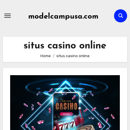
Skip
to
modelcampusa.com
content
situs casino online
Home
situs casino online