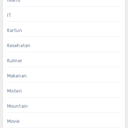
Island
IT
Kartun
Kesehatan
Kuliner
Makanan
Misteri
Mountain
Movie