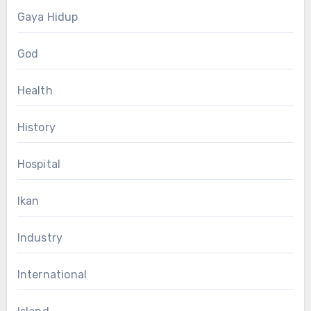
Gaya Hidup
God
Health
History
Hospital
Ikan
Industry
International