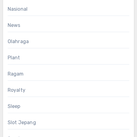
Nasional
News
Olahraga
Plant
Ragam
Royalty
Sleep
Slot Jepang