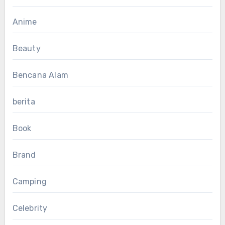
Anime
Beauty
Bencana Alam
berita
Book
Brand
Camping
Celebrity