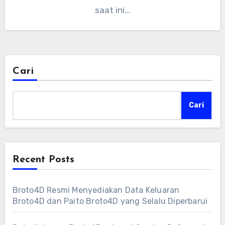
saat ini…
Cari
Cari
Recent Posts
Broto4D Resmi Menyediakan Data Keluaran
Broto4D dan Paito Broto4D yang Selalu Diperbarui