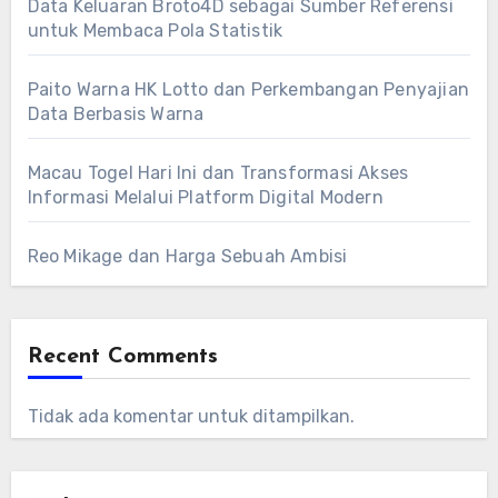
Data Keluaran Broto4D sebagai Sumber Referensi
untuk Membaca Pola Statistik
Paito Warna HK Lotto dan Perkembangan Penyajian
Data Berbasis Warna
Macau Togel Hari Ini dan Transformasi Akses
Informasi Melalui Platform Digital Modern
Reo Mikage dan Harga Sebuah Ambisi
Recent Comments
Tidak ada komentar untuk ditampilkan.