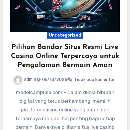
Uncategorized
Pilihan Bandar Situs Resmi Live
Casino Online Terpercaya untuk
Pengalaman Bermain Aman
admin
05/18/2026
Tidak ada komentar
modelcampusa.com – Dalam dunia hiburan
digital yang terus berkembang, memilih
platform casino online yang aman dan
terpercaya menjadi hal penting bagi setiap
pemain. Banyaknya pilihan situs live casino