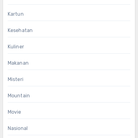
Kartun
Kesehatan
Kuliner
Makanan
Misteri
Mountain
Movie
Nasional