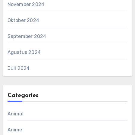
November 2024
Oktober 2024
September 2024
Agustus 2024
Juli 2024
Categories
Animal
Anime