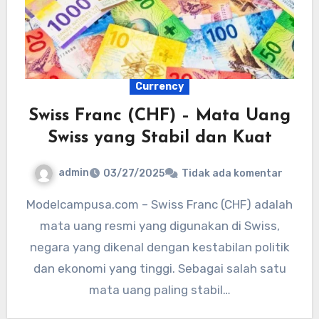
Currency
Swiss Franc (CHF) – Mata Uang
Swiss yang Stabil dan Kuat
admin
03/27/2025
Tidak ada komentar
Modelcampusa.com – Swiss Franc (CHF) adalah
mata uang resmi yang digunakan di Swiss,
negara yang dikenal dengan kestabilan politik
dan ekonomi yang tinggi. Sebagai salah satu
mata uang paling stabil…