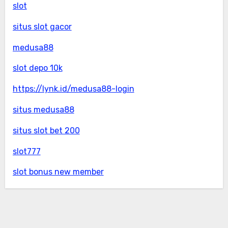
slot
situs slot gacor
medusa88
slot depo 10k
https://lynk.id/medusa88-login
situs medusa88
situs slot bet 200
slot777
slot bonus new member