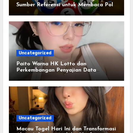
Sumber Referensi untuk Membaca Pola
Statistik
Uncategorized
Paito Warna HK Lotto dan
Perkembangan Penyajian Data
Berbasis Warna
Uncategorized
Macau Togel Hari Ini dan Transformasi