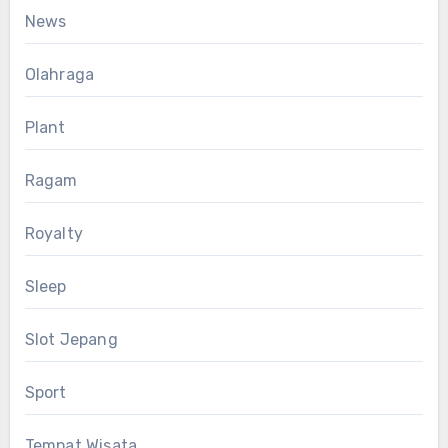
News
Olahraga
Plant
Ragam
Royalty
Sleep
Slot Jepang
Sport
Tempat Wisata