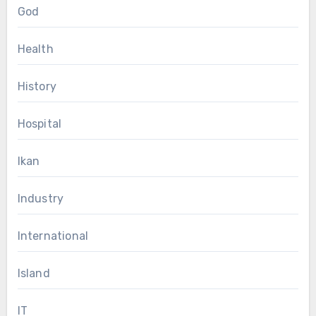
God
Health
History
Hospital
Ikan
Industry
International
Island
IT