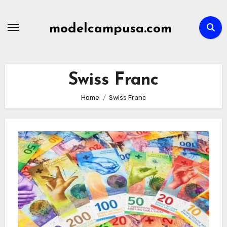
Skip
to
modelcampusa.com
content
Swiss Franc
Home
Swiss Franc