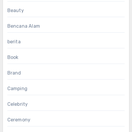
Beauty
Bencana Alam
berita
Book
Brand
Camping
Celebrity
Ceremony