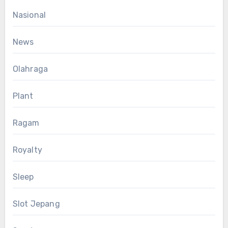
Nasional
News
Olahraga
Plant
Ragam
Royalty
Sleep
Slot Jepang