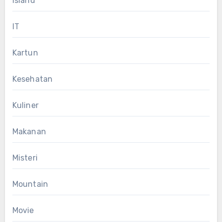
Island
IT
Kartun
Kesehatan
Kuliner
Makanan
Misteri
Mountain
Movie