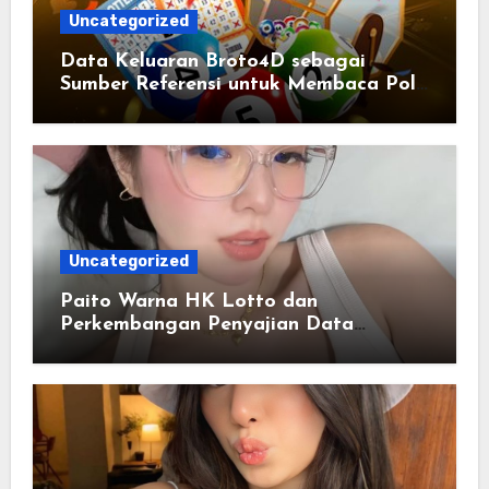
Uncategorized
Data Keluaran Broto4D sebagai
Sumber Referensi untuk Membaca Pola
Statistik
Uncategorized
Paito Warna HK Lotto dan
Perkembangan Penyajian Data
Berbasis Warna