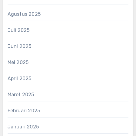
Agustus 2025
Juli 2025
Juni 2025
Mei 2025
April 2025
Maret 2025
Februari 2025
Januari 2025