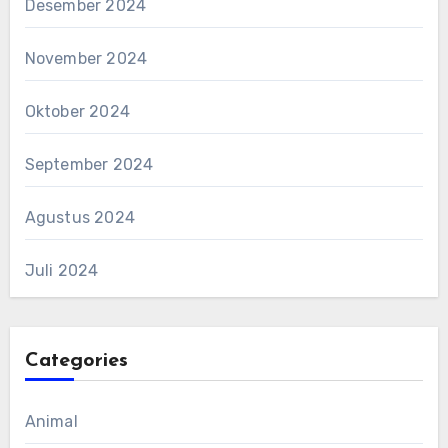
Desember 2024
November 2024
Oktober 2024
September 2024
Agustus 2024
Juli 2024
Categories
Animal