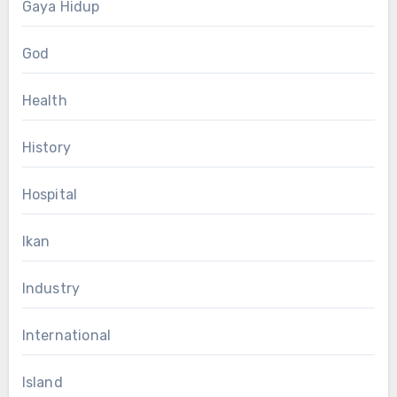
Gaya Hidup
God
Health
History
Hospital
Ikan
Industry
International
Island