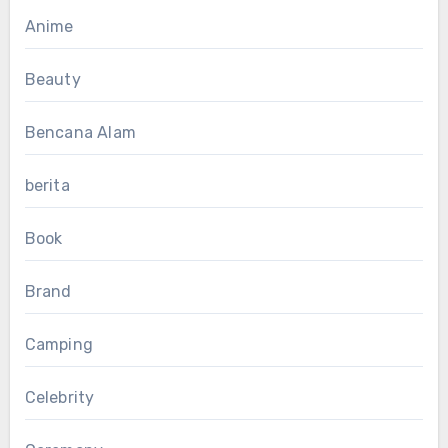
Anime
Beauty
Bencana Alam
berita
Book
Brand
Camping
Celebrity