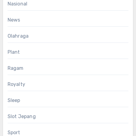
Nasional
News
Olahraga
Plant
Ragam
Royalty
Sleep
Slot Jepang
Sport