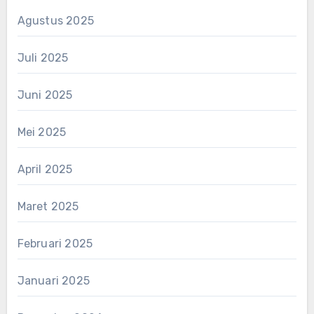
Agustus 2025
Juli 2025
Juni 2025
Mei 2025
April 2025
Maret 2025
Februari 2025
Januari 2025