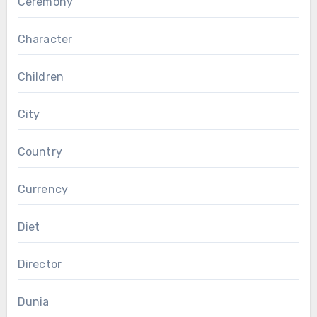
Ceremony
Character
Children
City
Country
Currency
Diet
Director
Dunia