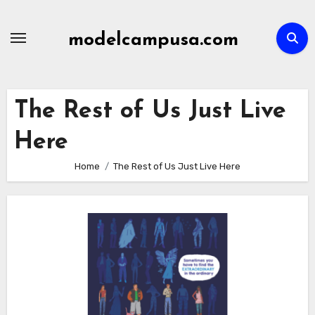
Skip
to
modelcampusa.com
content
The Rest of Us Just Live
Here
Home
The Rest of Us Just Live Here