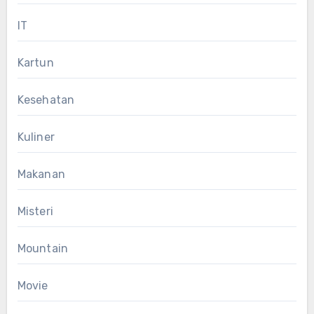
IT
Kartun
Kesehatan
Kuliner
Makanan
Misteri
Mountain
Movie