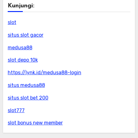
Kunjungi:
slot
situs slot gacor
medusa88
slot depo 10k
https://lynk.id/medusa88-login
situs medusa88
situs slot bet 200
slot777
slot bonus new member