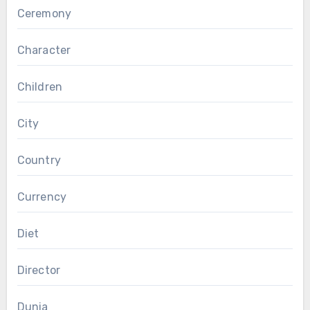
Ceremony
Character
Children
City
Country
Currency
Diet
Director
Dunia