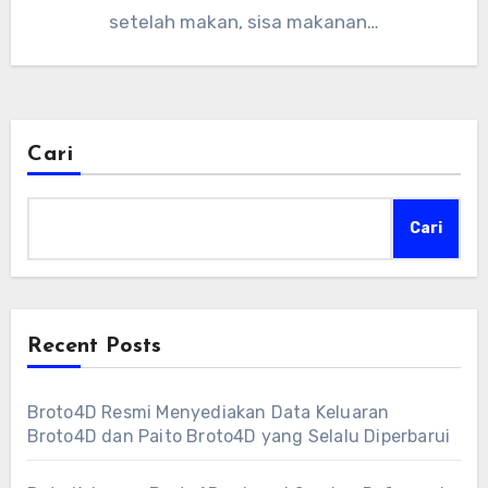
setelah makan, sisa makanan…
Cari
Cari
Recent Posts
Broto4D Resmi Menyediakan Data Keluaran
Broto4D dan Paito Broto4D yang Selalu Diperbarui