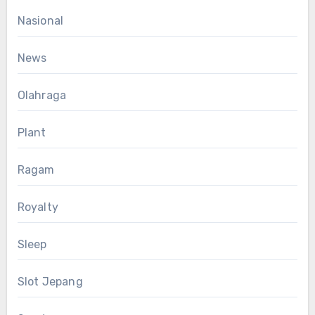
Nasional
News
Olahraga
Plant
Ragam
Royalty
Sleep
Slot Jepang