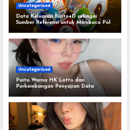
Uncategorized
Data Keluaran Broto4D sebagai
Sumber Referensi untuk Membaca Pola
Statistik
Uncategorized
Paito Warna HK Lotto dan
Perkembangan Penyajian Data
Berbasis Warna