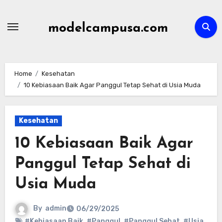
Skip
to
modelcampusa.com
content
Home
Kesehatan
10 Kebiasaan Baik Agar Panggul Tetap Sehat di Usia Muda
Kesehatan
10 Kebiasaan Baik Agar
Panggul Tetap Sehat di
Usia Muda
By
admin
06/29/2025
#Kebiasaan Baik
,
#Panggul
,
#Panggul Sehat
,
#Usia