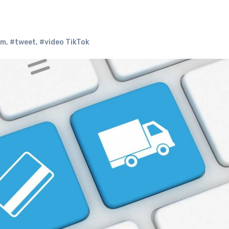
am
,
#tweet
,
#video TikTok