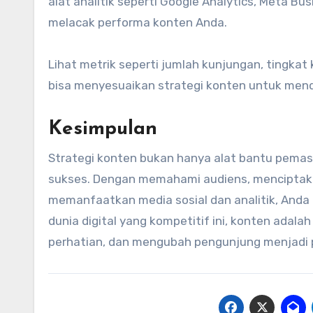
alat analitik seperti Google Analytics, Meta B
melacak performa konten Anda.
Lihat metrik seperti jumlah kunjungan, tingkat 
bisa menyesuaikan strategi konten untuk mend
Kesimpulan
Strategi konten bukan hanya alat bantu pemasa
sukses. Dengan memahami audiens, menciptaka
memanfaatkan media sosial dan analitik, Anda
dunia digital yang kompetitif ini, konten ada
perhatian, dan mengubah pengunjung menjadi 