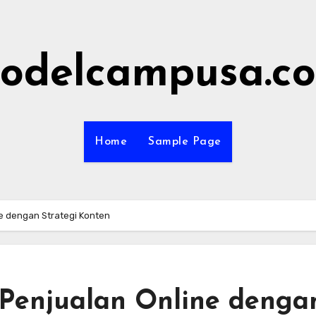
odelcampusa.c
Home
Sample Page
e dengan Strategi Konten
Penjualan Online denga