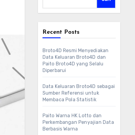
Recent Posts
Broto4D Resmi Menyediakan
Data Keluaran Broto4D dan
Paito Broto4D yang Selalu
Diperbarui
Data Keluaran Broto4D sebagai
Sumber Referensi untuk
Membaca Pola Statistik
Paito Warna HK Lotto dan
Perkembangan Penyajian Data
Berbasis Warna