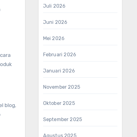
Juli 2026
a
Juni 2026
)
Mei 2026
Februari 2026
icara
roduk
Januari 2026
November 2025
Oktober 2025
el blog,
p
September 2025
Agustus 2025