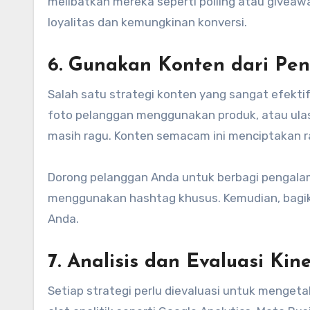
melibatkan mereka seperti polling atau giveaw
loyalitas dan kemungkinan konversi.
6. Gunakan Konten dari Pe
Salah satu strategi konten yang sangat efek
foto pelanggan menggunakan produk, atau ulas
masih ragu. Konten semacam ini menciptakan r
Dorong pelanggan Anda untuk berbagi pengala
menggunakan hashtag khusus. Kemudian, bagik
Anda.
7. Analisis dan Evaluasi Kin
Setiap strategi perlu dievaluasi untuk mengeta