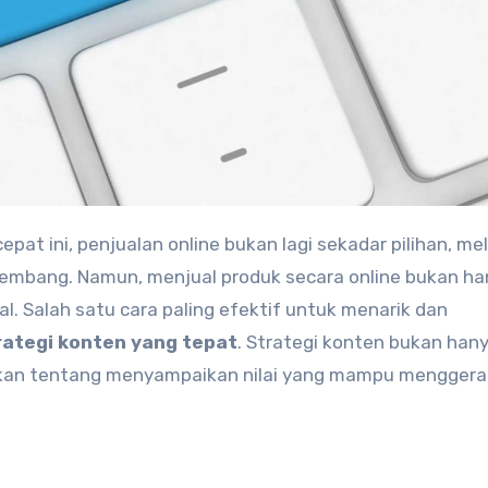
epat ini, penjualan online bukan lagi sekadar pilihan, me
kembang. Namun, menjual produk secara online bukan h
l. Salah satu cara paling efektif untuk menarik dan
rategi konten yang tepat
. Strategi konten bukan hany
nkan tentang menyampaikan nilai yang mampu mengger