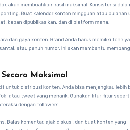
idak akan membuahkan hasil maksimal. Konsistensi dala
enting. Buat kalender konten mingguan atau bulanan 
t, kapan dipublikasikan, dan di platform mana.
 suara dan gaya konten. Brand Anda harus memiliki tone y
l, santai, atau penuh humor. Ini akan membantu memban
l Secara Maksimal
if untuk distribusi konten. Anda bisa menjangkau lebih
kTok, atau tweet yang menarik. Gunakan fitur-fitur seperti
nteraksi dengan followers.
s. Balas komentar, ajak diskusi, dan buat konten yang