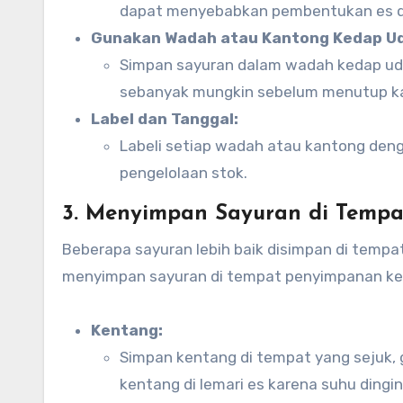
dapat menyebabkan pembentukan es da
Gunakan Wadah atau Kantong Kedap Ud
Simpan sayuran dalam wadah kedap uda
sebanyak mungkin sebelum menutup k
Label dan Tanggal:
Labeli setiap wadah atau kantong de
pengelolaan stok.
3.
Menyimpan Sayuran di Tempa
Beberapa sayuran lebih baik disimpan di tempat
menyimpan sayuran di tempat penyimpanan ker
Kentang:
Simpan kentang di tempat yang sejuk, g
kentang di lemari es karena suhu ding