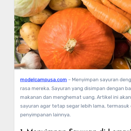
modelcampusa.com
– Menyimpan sayuran denga
rasa mereka. Sayuran yang disimpan dengan bai
makanan dan menghemat uang. Artikel ini ak
sayuran agar tetap segar lebih lama, termasuk 
penyimpanan lainnya.