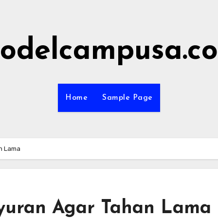
odelcampusa.c
Home
Sample Page
n Lama
yuran Agar Tahan Lama