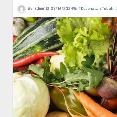
By
admin
07/16/2024
#Kesehatan Tubuh
,