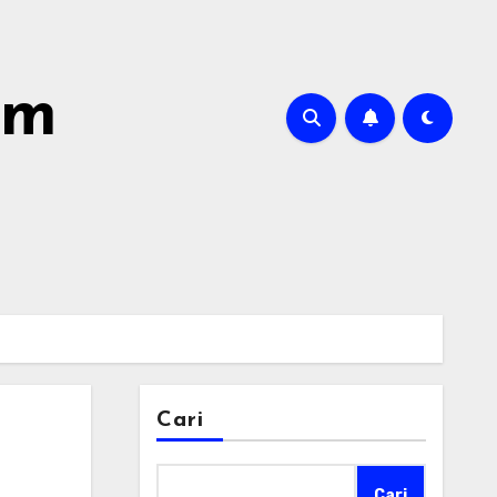
om
Cari
Cari