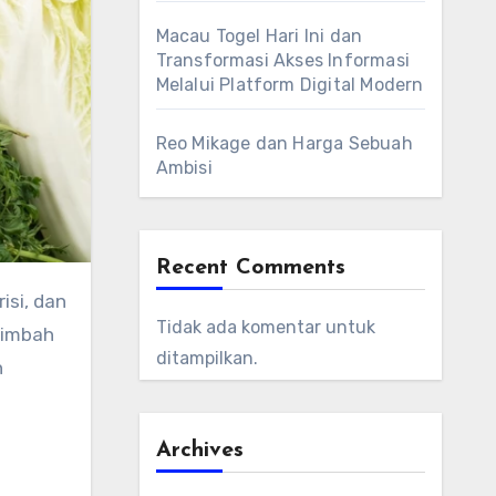
Macau Togel Hari Ini dan
Transformasi Akses Informasi
Melalui Platform Digital Modern
Reo Mikage dan Harga Sebuah
Ambisi
Recent Comments
isi, dan
Tidak ada komentar untuk
limbah
ditampilkan.
n
Archives