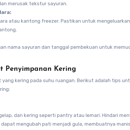
n merusak tekstur sayuran.
ara:
ra atau kantong freezer. Pastikan untuk mengeluarkan
antong.
ngan nama sayuran dan tanggal pembekuan untuk memu
t Penyimpanan Kering
 yang kering pada suhu ruangan. Berikut adalah tips un
ing:
elap, dan kering seperti pantry atau lemari. Hindari me
in dapat mengubah pati menjadi gula, membuatnya mani