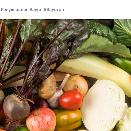
#Penyimpanan Sayur
,
#Sayuran