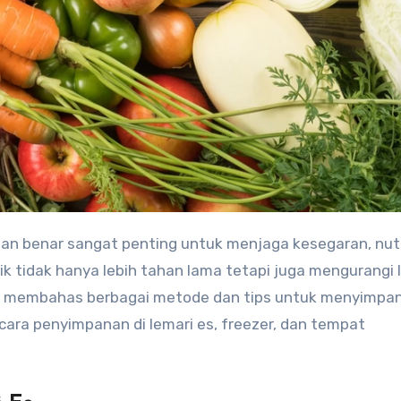
n benar sangat penting untuk menjaga kesegaran, nutr
k tidak hanya lebih tahan lama tetapi juga mengurangi 
an membahas berbagai metode dan tips untuk menyimpa
cara penyimpanan di lemari es, freezer, dan tempat