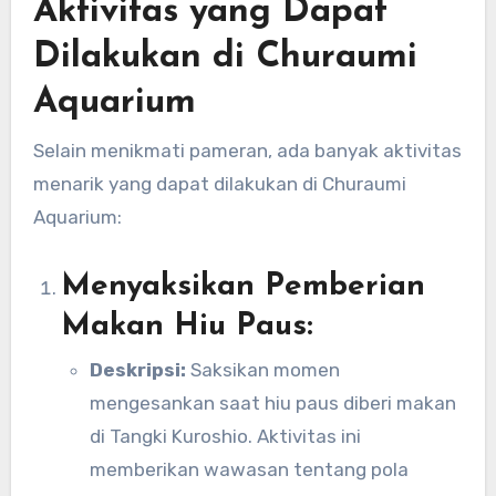
Aktivitas yang Dapat
Dilakukan di Churaumi
Aquarium
Selain menikmati pameran, ada banyak aktivitas
menarik yang dapat dilakukan di Churaumi
Aquarium:
Menyaksikan Pemberian
Makan Hiu Paus:
Deskripsi:
Saksikan momen
mengesankan saat hiu paus diberi makan
di Tangki Kuroshio. Aktivitas ini
memberikan wawasan tentang pola