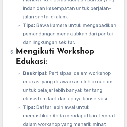
indah dan kesempatan untuk berjalan-
jalan santai di alam.
Tips:
Bawa kamera untuk mengabadikan
pemandangan menakjubkan dari pantai
dan lingkungan sekitar.
Mengikuti Workshop
Edukasi:
Deskripsi:
Partisipasi dalam workshop
edukasi yang ditawarkan oleh akuarium
untuk belajar lebih banyak tentang
ekosistem laut dan upaya konservasi.
Tips:
Daftar lebih awal untuk
memastikan Anda mendapatkan tempat
dalam workshop yang menarik minat