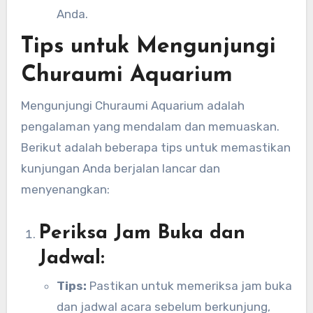
Anda.
Tips untuk Mengunjungi
Churaumi Aquarium
Mengunjungi Churaumi Aquarium adalah
pengalaman yang mendalam dan memuaskan.
Berikut adalah beberapa tips untuk memastikan
kunjungan Anda berjalan lancar dan
menyenangkan:
Periksa Jam Buka dan
Jadwal:
Tips:
Pastikan untuk memeriksa jam buka
dan jadwal acara sebelum berkunjung,