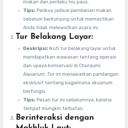
makan dan perilaku hiu paus.
Tips:
Periksa jadwal pemberian makan
sebelum berkunjung untuk memastikan
Anda tidak melewatkan acara ini.
Tur Belakang Layar:
Deskripsi:
Ikuti tur belakang layar untuk
mendapatkan wawasan tentang operasi
dan upaya konservasi di Churaumi
Aquarium. Tur ini menawarkan pandangan
eksklusif tentang bagaimana akuarium
berfungsi.
Tips:
Pesan tur ini sebelumnya, karena
tempat mungkin terbatas.
Berinteraksi dengan
Makhluk Laut: