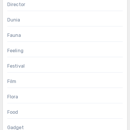
Director
Dunia
Fauna
Feeling
Festival
Film
Flora
Food
Gadget