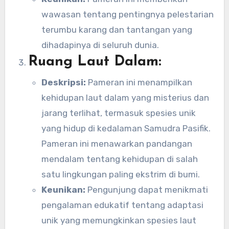
wawasan tentang pentingnya pelestarian
terumbu karang dan tantangan yang
dihadapinya di seluruh dunia.
Ruang Laut Dalam:
Deskripsi:
Pameran ini menampilkan
kehidupan laut dalam yang misterius dan
jarang terlihat, termasuk spesies unik
yang hidup di kedalaman Samudra Pasifik.
Pameran ini menawarkan pandangan
mendalam tentang kehidupan di salah
satu lingkungan paling ekstrim di bumi.
Keunikan:
Pengunjung dapat menikmati
pengalaman edukatif tentang adaptasi
unik yang memungkinkan spesies laut