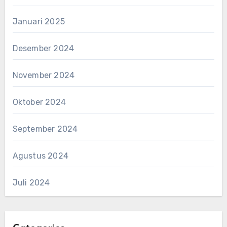
Januari 2025
Desember 2024
November 2024
Oktober 2024
September 2024
Agustus 2024
Juli 2024