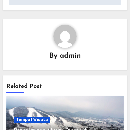
By
admin
Related Post
Tempat Wisata