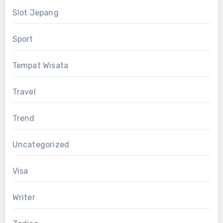
Slot Jepang
Sport
Tempat Wisata
Travel
Trend
Uncategorized
Visa
Writer