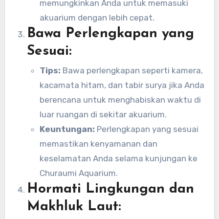
memungkinkan Anda untuk memasuki
akuarium dengan lebih cepat.
Bawa Perlengkapan yang
Sesuai:
Tips:
Bawa perlengkapan seperti kamera,
kacamata hitam, dan tabir surya jika Anda
berencana untuk menghabiskan waktu di
luar ruangan di sekitar akuarium.
Keuntungan:
Perlengkapan yang sesuai
memastikan kenyamanan dan
keselamatan Anda selama kunjungan ke
Churaumi Aquarium.
Hormati Lingkungan dan
Makhluk Laut: