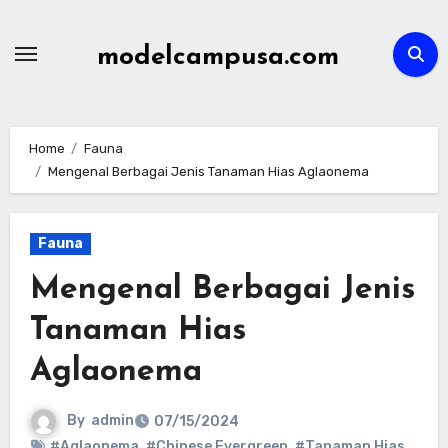
Skip
to
modelcampusa.com
content
Home
Fauna
Mengenal Berbagai Jenis Tanaman Hias Aglaonema
Fauna
Mengenal Berbagai Jenis
Tanaman Hias
Aglaonema
By
admin
07/15/2024
#Aglaonema
,
#Chinese Evergreen
,
#Tanaman Hias