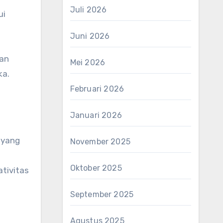
Juli 2026
ui
Juni 2026
han
Mei 2026
ka.
Februari 2026
Januari 2026
 yang
November 2025
Oktober 2025
tivitas
September 2025
Agustus 2025