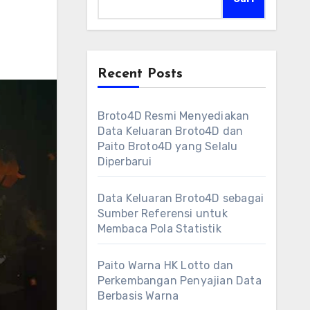
Recent Posts
Broto4D Resmi Menyediakan
Data Keluaran Broto4D dan
Paito Broto4D yang Selalu
Diperbarui
Data Keluaran Broto4D sebagai
Sumber Referensi untuk
Membaca Pola Statistik
Paito Warna HK Lotto dan
Perkembangan Penyajian Data
Berbasis Warna