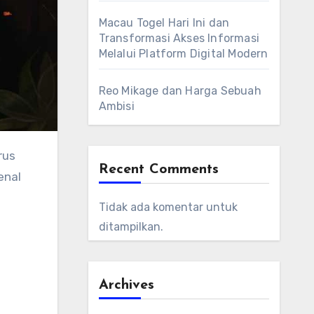
Macau Togel Hari Ini dan
Transformasi Akses Informasi
Melalui Platform Digital Modern
Reo Mikage dan Harga Sebuah
Ambisi
rus
Recent Comments
enal
a
Tidak ada komentar untuk
ditampilkan.
Archives