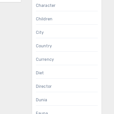
Character
Children
City
Country
Currency
Diet
Director
Dunia
Fauna