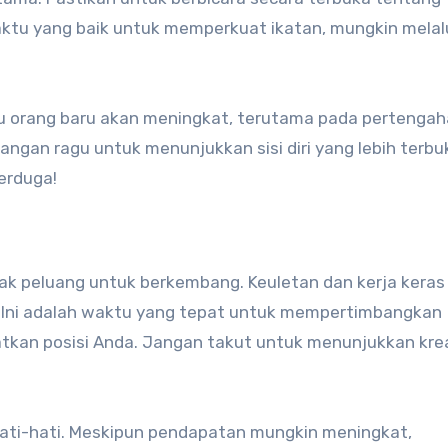
ktu yang baik untuk memperkuat ikatan, mungkin melal
mu orang baru akan meningkat, terutama pada pertenga
gan ragu untuk menunjukkan sisi diri yang lebih terbu
erduga!
ak peluang untuk berkembang. Keuletan dan kerja keras
. Ini adalah waktu yang tepat untuk mempertimbangkan
tkan posisi Anda. Jangan takut untuk menunjukkan krea
hati-hati. Meskipun pendapatan mungkin meningkat,