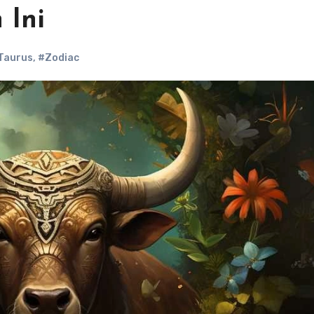
 Ini
Taurus
,
#Zodiac