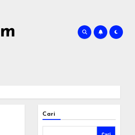
om
Cari
Cari