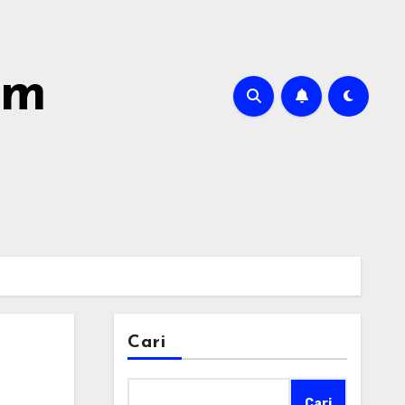
om
Cari
Cari