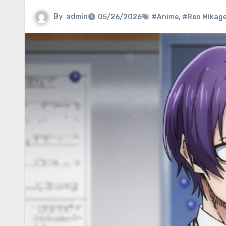
By
admin
05/26/2026
#Anime
,
#Reo Mikag