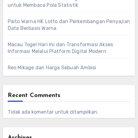
untuk Membaca Pola Statistik
Paito Warna HK Lotto dan Perkembangan Penyajian
Data Berbasis Warna
Macau Togel Hari Ini dan Transformasi Akses
Informasi Melalui Platform Digital Modern
Reo Mikage dan Harga Sebuah Ambisi
Recent Comments
Tidak ada komentar untuk ditampilkan.
Archives