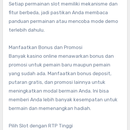
Setiap permainan slot memiliki mekanisme dan
fitur berbeda, jadi pastikan Anda membaca
panduan permainan atau mencoba mode demo
terlebih dahulu.
Manfaatkan Bonus dan Promosi
Banyak kasino online menawarkan bonus dan
promosi untuk pemain baru maupun pemain
yang sudah ada. Manfaatkan bonus deposit,
putaran gratis, dan promosi lainnya untuk
meningkatkan modal bermain Anda. Ini bisa
memberi Anda lebih banyak kesempatan untuk
bermain dan memenangkan hadiah.
Pilih Slot dengan RTP Tinggi