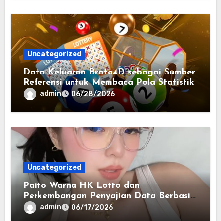
Uncategorized
Data Keluaran Broto4D sebagai Sumber
Referensi untuk Membaca Pola Statistik
admin
06/28/2026
Uncategorized
Paito Warna HK Lotto dan
Perkembangan Penyajian Data Berbasis
Warna
admin
06/17/2026