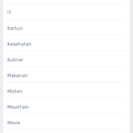
IT
Kartun
Kesehatan
Kuliner
Makanan
Misteri
Mountain
Movie