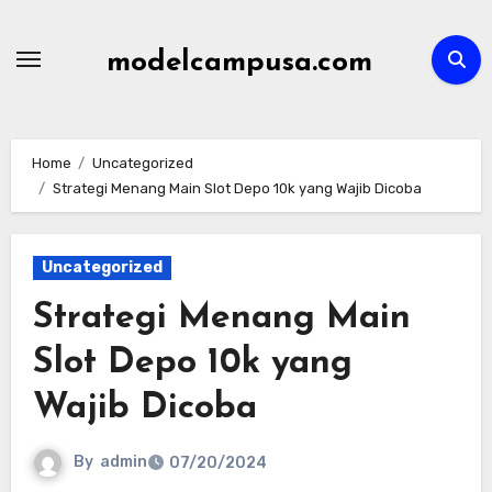
Skip
to
modelcampusa.com
content
Home
Uncategorized
Strategi Menang Main Slot Depo 10k yang Wajib Dicoba
Uncategorized
Strategi Menang Main
Slot Depo 10k yang
Wajib Dicoba
By
admin
07/20/2024