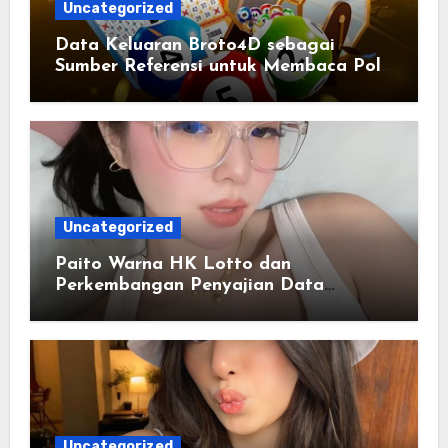
Uncategorized
Data Keluaran Broto4D sebagai
Sumber Referensi untuk Membaca Pola
Statistik
Uncategorized
Paito Warna HK Lotto dan
Perkembangan Penyajian Data
Berbasis Warna
Uncategorized