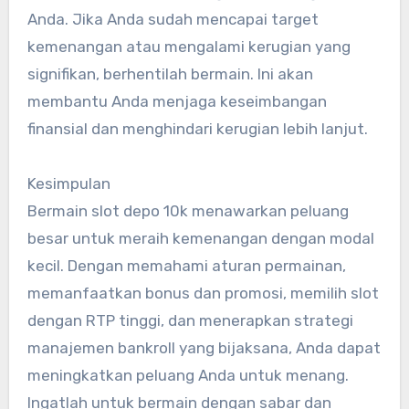
Anda. Jika Anda sudah mencapai target
kemenangan atau mengalami kerugian yang
signifikan, berhentilah bermain. Ini akan
membantu Anda menjaga keseimbangan
finansial dan menghindari kerugian lebih lanjut.
Kesimpulan
Bermain slot depo 10k menawarkan peluang
besar untuk meraih kemenangan dengan modal
kecil. Dengan memahami aturan permainan,
memanfaatkan bonus dan promosi, memilih slot
dengan RTP tinggi, dan menerapkan strategi
manajemen bankroll yang bijaksana, Anda dapat
meningkatkan peluang Anda untuk menang.
Ingatlah untuk bermain dengan sabar dan