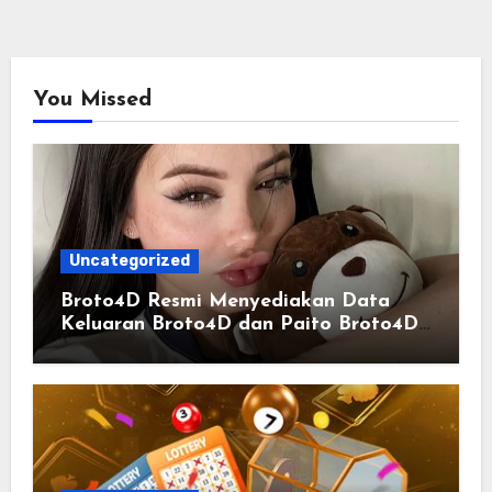
You Missed
Uncategorized
Broto4D Resmi Menyediakan Data
Keluaran Broto4D dan Paito Broto4D
yang Selalu Diperbarui