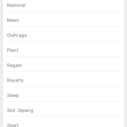
Nasional
News
Olahraga
Plant
Ragam
Royalty
Sleep
Slot Jepang
Sport