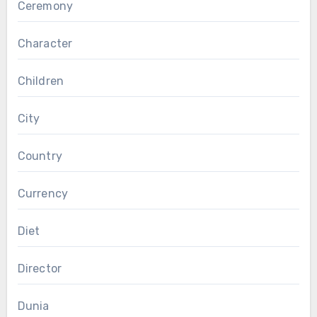
Ceremony
Character
Children
City
Country
Currency
Diet
Director
Dunia