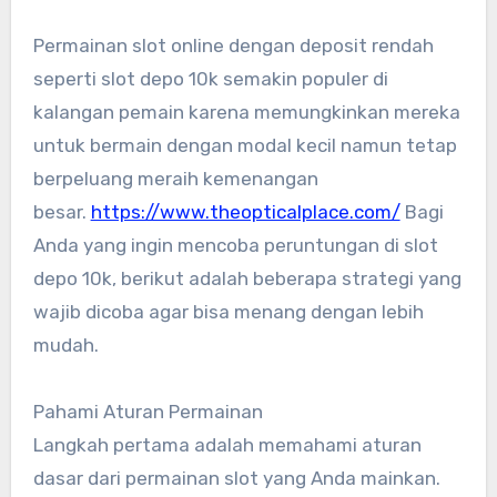
Permainan slot online dengan deposit rendah
seperti slot depo 10k semakin populer di
kalangan pemain karena memungkinkan mereka
untuk bermain dengan modal kecil namun tetap
berpeluang meraih kemenangan
besar.
https://www.theopticalplace.com/
Bagi
Anda yang ingin mencoba peruntungan di slot
depo 10k, berikut adalah beberapa strategi yang
wajib dicoba agar bisa menang dengan lebih
mudah.
Pahami Aturan Permainan
Langkah pertama adalah memahami aturan
dasar dari permainan slot yang Anda mainkan.