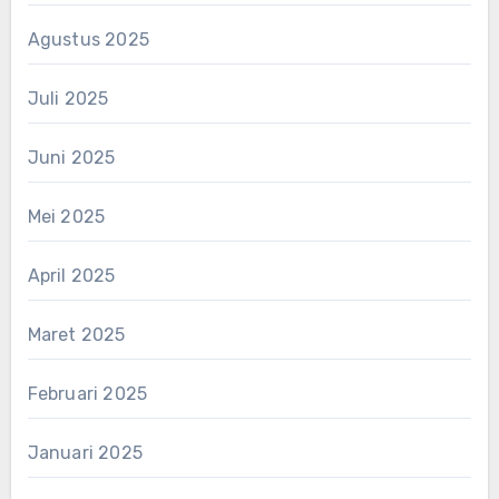
Agustus 2025
Juli 2025
Juni 2025
Mei 2025
April 2025
Maret 2025
Februari 2025
Januari 2025