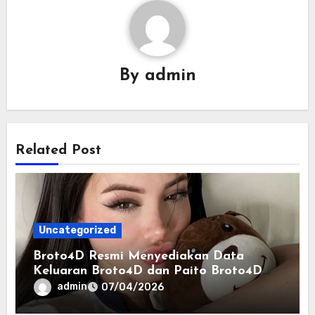
By
admin
Related Post
Uncategorized
Broto4D Resmi Menyediakan Data
Keluaran Broto4D dan Paito Broto4D
yang Selalu Diperbarui
admin
07/04/2026