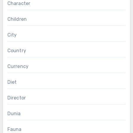
Character
Children
City
Country
Currency
Diet
Director
Dunia
Fauna