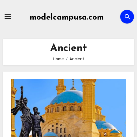
Skip
to
modelcampusa.com
content
Ancient
Home
Ancient