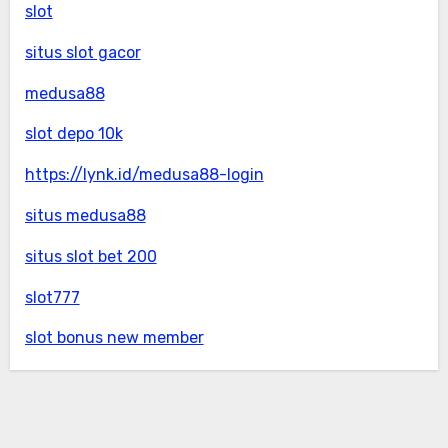
slot
situs slot gacor
medusa88
slot depo 10k
https://lynk.id/medusa88-login
situs medusa88
situs slot bet 200
slot777
slot bonus new member