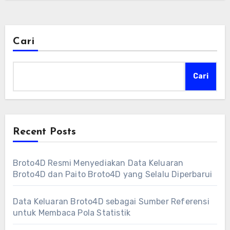
Cari
Cari
Recent Posts
Broto4D Resmi Menyediakan Data Keluaran
Broto4D dan Paito Broto4D yang Selalu Diperbarui
Data Keluaran Broto4D sebagai Sumber Referensi
untuk Membaca Pola Statistik