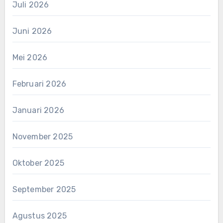
Juli 2026
Juni 2026
Mei 2026
Februari 2026
Januari 2026
November 2025
Oktober 2025
September 2025
Agustus 2025