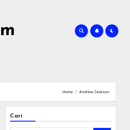
om
Home
Andrew Jackson
Cari