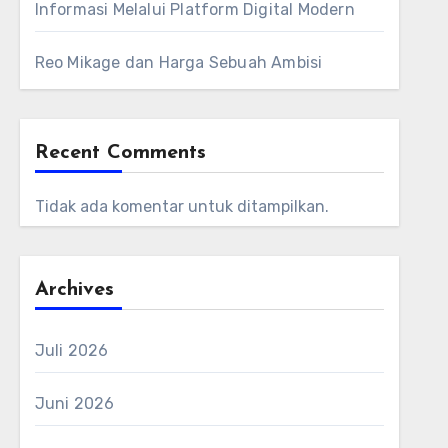
Informasi Melalui Platform Digital Modern
Reo Mikage dan Harga Sebuah Ambisi
Recent Comments
Tidak ada komentar untuk ditampilkan.
Archives
Juli 2026
Juni 2026