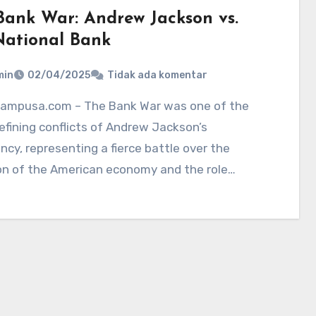
Bank War: Andrew Jackson vs.
National Bank
min
02/04/2025
Tidak ada komentar
fining conflicts of Andrew Jackson’s
ncy, representing a fierce battle over the
on of the American economy and the role…