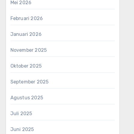
Mei 2026
Februari 2026
Januari 2026
November 2025
Oktober 2025
September 2025
Agustus 2025
Juli 2025
Juni 2025