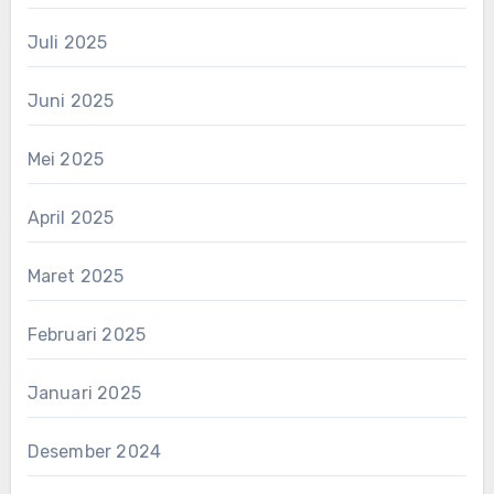
Juli 2025
Juni 2025
Mei 2025
April 2025
Maret 2025
Februari 2025
Januari 2025
Desember 2024