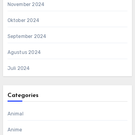
November 2024
Oktober 2024
September 2024
Agustus 2024
Juli 2024
Categories
Animal
Anime