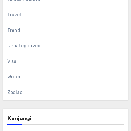
Travel
Trend
Uncategorized
Visa
Writer
Zodiac
Kunjungi: