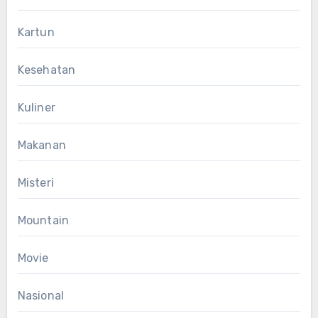
Kartun
Kesehatan
Kuliner
Makanan
Misteri
Mountain
Movie
Nasional