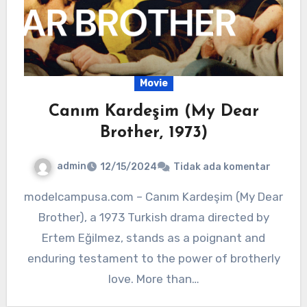
Movie
Canım Kardeşim (My Dear
Brother, 1973)
admin
12/15/2024
Tidak ada komentar
modelcampusa.com – Canım Kardeşim (My Dear
Brother), a 1973 Turkish drama directed by
Ertem Eğilmez, stands as a poignant and
enduring testament to the power of brotherly
love. More than…