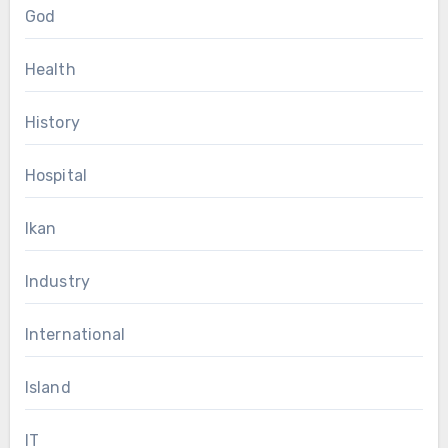
God
Health
History
Hospital
Ikan
Industry
International
Island
IT