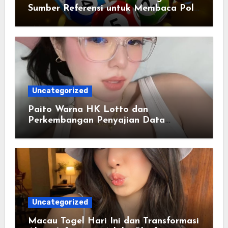
Sumber Referensi untuk Membaca Pola
Statistik
Uncategorized
Paito Warna HK Lotto dan
Perkembangan Penyajian Data
Berbasis Warna
Uncategorized
Macau Togel Hari Ini dan Transformasi