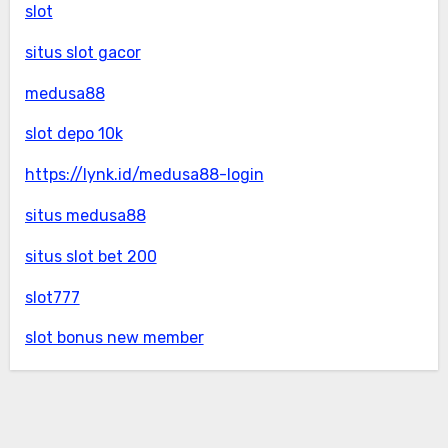
slot
situs slot gacor
medusa88
slot depo 10k
https://lynk.id/medusa88-login
situs medusa88
situs slot bet 200
slot777
slot bonus new member