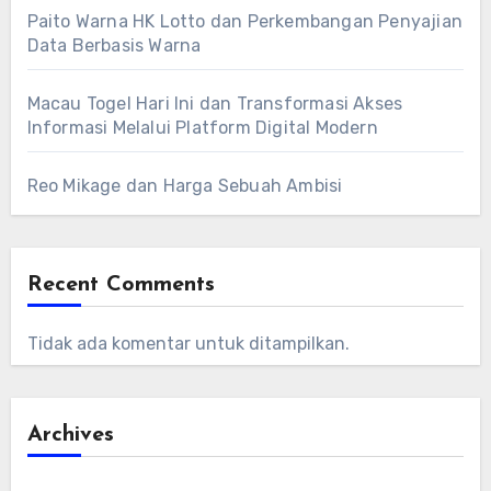
Paito Warna HK Lotto dan Perkembangan Penyajian
Data Berbasis Warna
Macau Togel Hari Ini dan Transformasi Akses
Informasi Melalui Platform Digital Modern
Reo Mikage dan Harga Sebuah Ambisi
Recent Comments
Tidak ada komentar untuk ditampilkan.
Archives