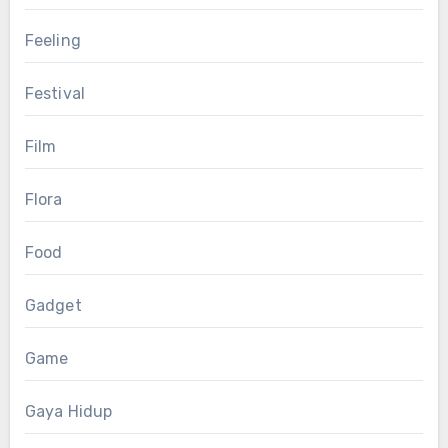
Feeling
Festival
Film
Flora
Food
Gadget
Game
Gaya Hidup