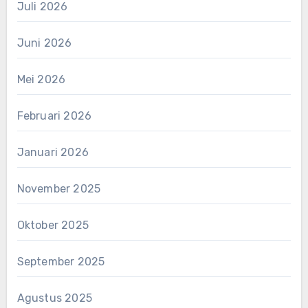
Juli 2026
Juni 2026
Mei 2026
Februari 2026
Januari 2026
November 2025
Oktober 2025
September 2025
Agustus 2025