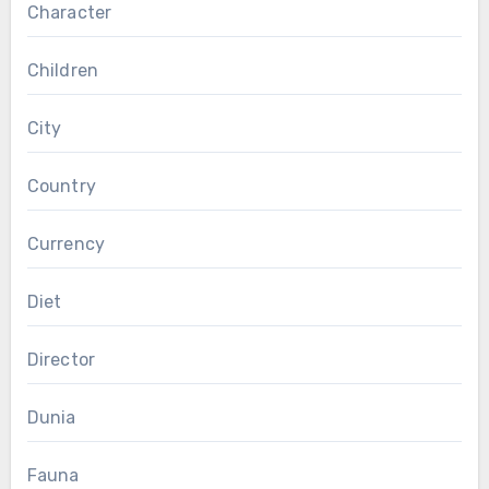
Character
Children
City
Country
Currency
Diet
Director
Dunia
Fauna