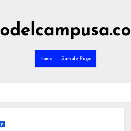
odelcampusa.c
Home
Sample Page
ry