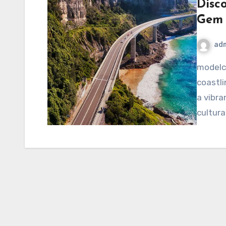
Disc
Gem
ad
modelcampusa.com – Nestled on the stunning
coastli
a vibra
cultura