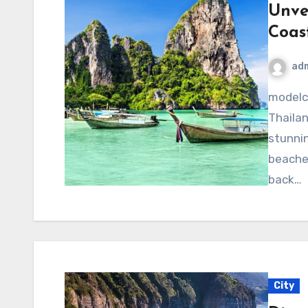
Unvei
Coas
ad
modelcampusa.com – Krabi, a province located on
Thailan
stunnin
beaches
back…
City