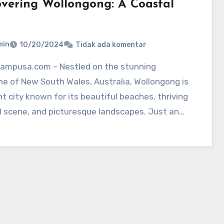
overing Wollongong: A Coastal
min
10/20/2024
Tidak ada komentar
ne of New South Wales, Australia, Wollongong is
nt city known for its beautiful beaches, thriving
l scene, and picturesque landscapes. Just an…