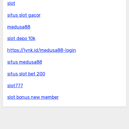
slot
situs slot gacor
medusa88
slot depo 10k
https://lynk.id/medusa88-login
situs medusa88
situs slot bet 200
slot777
slot bonus new member