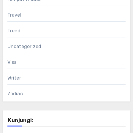
Travel
Trend
Uncategorized
Visa
Writer
Zodiac
Kunjungi: