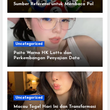
Sumber Referensi untuk Membaca Pola
Statistik
Uncategorized
Paito Warna HK Lotto dan
Perkembangan Penyajian Data
Berbasis Warna
Uncategorized
Macau Togel Hari Ini dan Transformasi