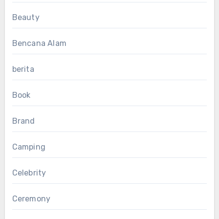
Beauty
Bencana Alam
berita
Book
Brand
Camping
Celebrity
Ceremony