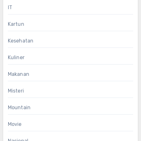
IT
Kartun
Kesehatan
Kuliner
Makanan
Misteri
Mountain
Movie
Nasional