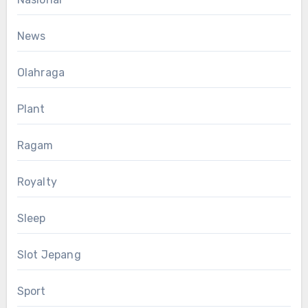
News
Olahraga
Plant
Ragam
Royalty
Sleep
Slot Jepang
Sport