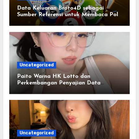
Data Keluaran Broto4D sebagai
Sumber Referensi untuk Membaca Pola
Statistik
Uncategorized
Paito Warna HK Lotto dan
Perkembangan Penyajian Data
Berbasis Warna
Uncategorized