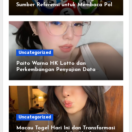
Sumber Referensi untuk Membaca Pola
Statistik
Uncategorized
Paito Warna HK Lotto dan
Perkembangan Penyajian Data
Berbasis Warna
Uncategorized
Macau Togel Hari Ini dan Transformasi