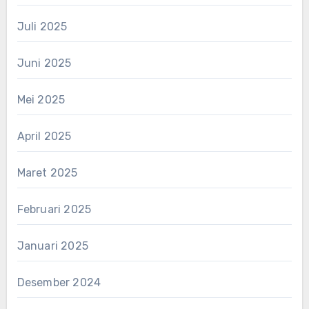
Juli 2025
Juni 2025
Mei 2025
April 2025
Maret 2025
Februari 2025
Januari 2025
Desember 2024