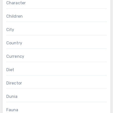
Character
Children
City
Country
Currency
Diet
Director
Dunia
Fauna