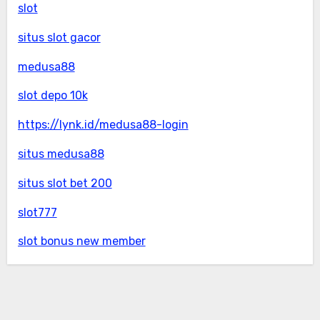
slot
situs slot gacor
medusa88
slot depo 10k
https://lynk.id/medusa88-login
situs medusa88
situs slot bet 200
slot777
slot bonus new member