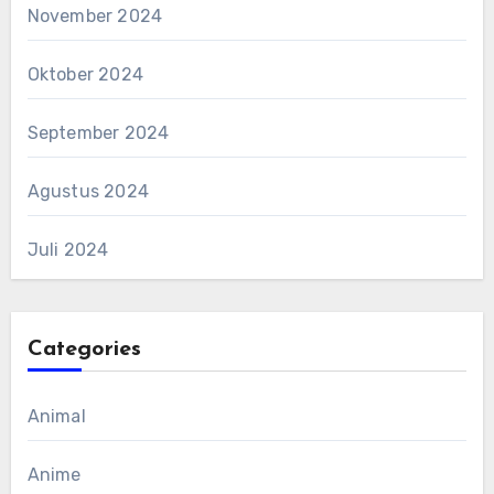
November 2024
Oktober 2024
September 2024
Agustus 2024
Juli 2024
Categories
Animal
Anime