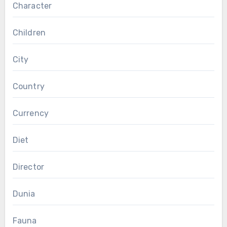
Character
Children
City
Country
Currency
Diet
Director
Dunia
Fauna