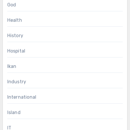
God
Health
History
Hospital
Ikan
Industry
International
Island
IT