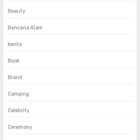
Beauty
Bencana Alam
berita
Book
Brand
Camping
Celebrity
Ceremony