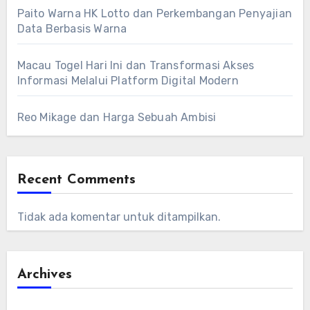
Paito Warna HK Lotto dan Perkembangan Penyajian
Data Berbasis Warna
Macau Togel Hari Ini dan Transformasi Akses
Informasi Melalui Platform Digital Modern
Reo Mikage dan Harga Sebuah Ambisi
Recent Comments
Tidak ada komentar untuk ditampilkan.
Archives