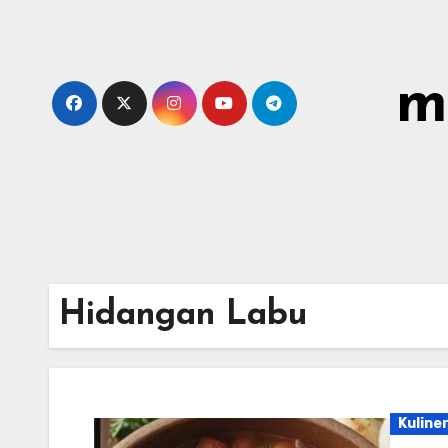
Skip
to
content
m
Hidangan Labu
Kuline