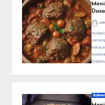
Meni
Dasa
ad
modelcampusa.com – Georgia, negara yang terletak di
persim
kekaya
budaya
makana
Kuline
Meni