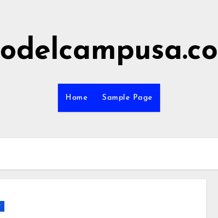
odelcampusa.c
Home
Sample Page
r