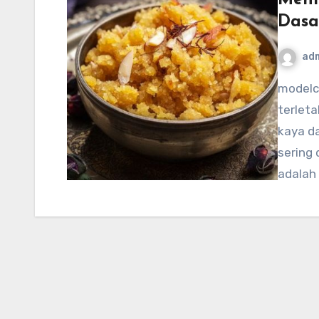
Dasa
ad
modelcampusa.com – Turkmenistan, negara yang
terleta
kaya d
sering
adalah 