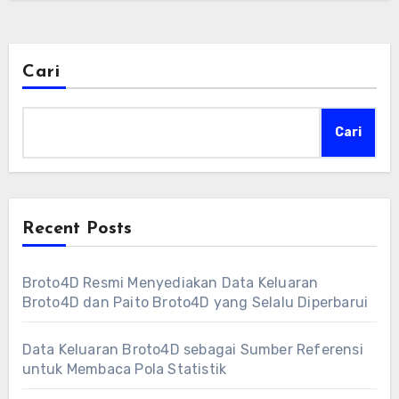
Cari
Cari
Recent Posts
Broto4D Resmi Menyediakan Data Keluaran
Broto4D dan Paito Broto4D yang Selalu Diperbarui
Data Keluaran Broto4D sebagai Sumber Referensi
untuk Membaca Pola Statistik