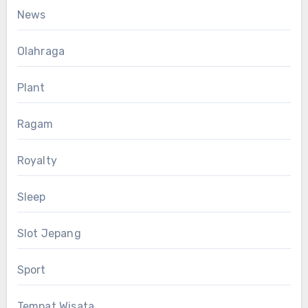
News
Olahraga
Plant
Ragam
Royalty
Sleep
Slot Jepang
Sport
Tempat Wisata