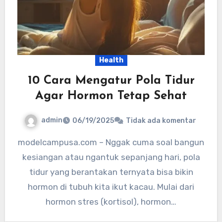
Health
10 Cara Mengatur Pola Tidur
Agar Hormon Tetap Sehat
admin
06/19/2025
Tidak ada komentar
modelcampusa.com – Nggak cuma soal bangun
kesiangan atau ngantuk sepanjang hari, pola
tidur yang berantakan ternyata bisa bikin
hormon di tubuh kita ikut kacau. Mulai dari
hormon stres (kortisol), hormon…