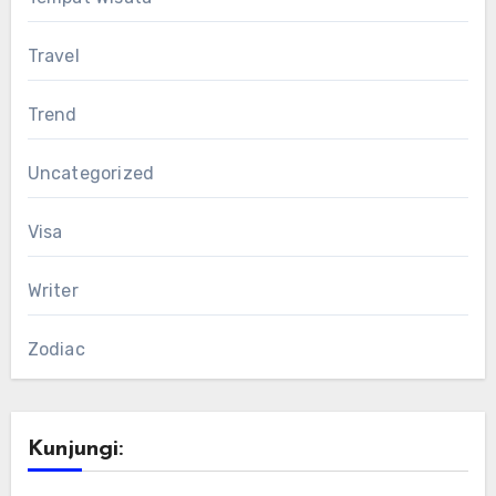
Travel
Trend
Uncategorized
Visa
Writer
Zodiac
Kunjungi: