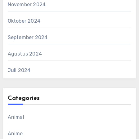
November 2024
Oktober 2024
September 2024
Agustus 2024
Juli 2024
Categories
Animal
Anime