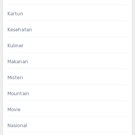
Kartun
Kesehatan
Kuliner
Makanan
Misteri
Mountain
Movie
Nasional