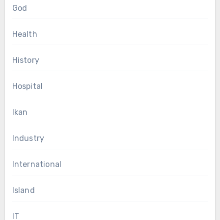
God
Health
History
Hospital
Ikan
Industry
International
Island
IT