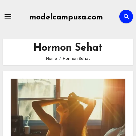
Skip
to
modelcampusa.com
content
Hormon Sehat
Home
Hormon Sehat