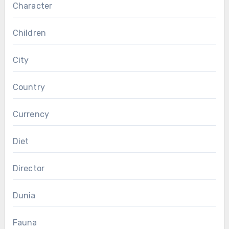
Character
Children
City
Country
Currency
Diet
Director
Dunia
Fauna